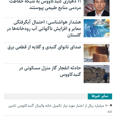
۱۱ دهیاری گنبدکاووس به شبکه حفاظت
مردمی منابع طبیعی پیوستند
هشدار هواشناسی؛ احتمال آبگرفتگی
معابر و افزایش ناگهانی آب رودخانه‌ها در
گلستان
صدای نانوای گنبدی و گلایه از قطعی برق
حادثه انفجار گاز منزل مسکونی در
گنبدکاووس
سایر خبرها
۷۰ میلیارد ریال از اعتبار مورد نیاز تکمیل خانه والیبال گنبدکاووس تامین
شد