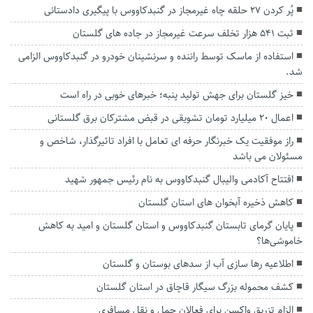
پُر کردن ۲۷ حلقه چاه غیرمجاز در گنبدکاووس با پیگیری دادستانی
ثبت ۵۴۱ هزار تخلف سرعت غیرمجاز در جاده های گلستان
استفاده از ماسک توسط راننده و سرنشینان خودرو در گنبدکاووس الزامی
شد.
خیز گلستان برای جهش تولید پنبه؛ خبرهای خوبی در راه است
اعمال ۲۰ میلیارد تومان تشویقی در قبض مشترکان برق گلستانی
راز موفقیت یک خبرنگار حرفه ای تعامل با افراد تاثیرگذار، شاخص و
مسئولان می باشد
افتتاح آکادمی والیبال گنبدکاووس به نام رئیس جمهور شهید
کاهش ذخیره آبخوان های استان گلستان
پایان گرمای تابستان گنبدکاووس و استان گلستان و امید به کاهش
خاموشی‌ها؟
اطلاعیه رها سازی آب از سد‌های بوستان و گلستان
کشف محموله بزرگ سیگار قاچاق در استان گلستان
الزام تزریق واکسن برای فعالان حمل و نقل مسافری