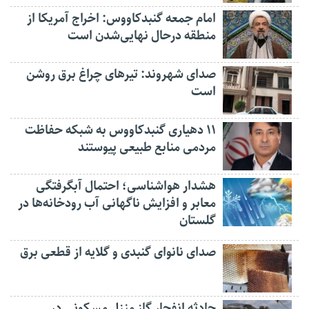
امام جمعه گنبدکاووس: اخراج آمریکا از
منطقه درحال نهایی‌شدن است
صدای شهروند: تیرهای چراغ برق روشن
است
۱۱ دهیاری گنبدکاووس به شبکه حفاظت
مردمی منابع طبیعی پیوستند
هشدار هواشناسی؛ احتمال آبگرفتگی
معابر و افزایش ناگهانی آب رودخانه‌ها در
گلستان
صدای نانوای گنبدی و گلایه از قطعی برق
حادثه انفجار گاز منزل مسکونی در