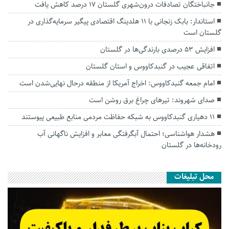
جانباختگان تصادفات درون‌شهری گلستان ۱۷ درصد کاهش یافت
استاندار: بابک زنجانی با ۱۱ هلدینگ اقتصادی پیگیر سرمایه‌گذاری در
گلستان است
افزایش ۵۳ درصدی بارندگی‌ها در گلستان
اتفاقی عجیب در‌ گنبدکاووس و استان گلستان
امام جمعه گنبدکاووس: اخراج آمریکا از منطقه درحال نهایی‌شدن است
صدای شهروند: تیرهای چراغ برق روشن است
۱۱ دهیاری گنبدکاووس به شبکه حفاظت مردمی منابع طبیعی پیوستند
هشدار هواشناسی؛ احتمال آبگرفتگی معابر و افزایش ناگهانی آب
رودخانه‌ها در گلستان
محل تبلیغات