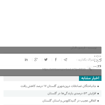
نویسنده : فریدون قارئی
00:00
به اشتراک بگذارید :
00:00
00:26
https://akhbaregonbad.ir/?p=6810
اخبار مشابه
جانباختگان تصادفات درون‌شهری گلستان ۱۷ درصد کاهش یافت
افزایش ۵۳ درصدی بارندگی‌ها در گلستان
اتفاقی عجیب در‌ گنبدکاووس و استان گلستان