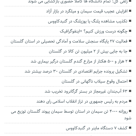
زلفی گل: تمام دانشگاه ها کاملا حضوری بازگشایی می شوند
افزایش عجیب قیمت سیمان و میلگرد در بازار آزاد
تکذیب مشاهده پلنگ یا یوزپلنگ در گنبدکاووس
چگونه درست ورزش کنیم؟ +اینفوگرافیک
فعالیت ۲۷ پایگاه سنجش سلامت و آمادگی تحصیلی در استان گلستان
جا به جایی بیش از ۲ میلیون تن کالا در گلستان
۲ هزار و ۵۰۰ هکتار از مزارع گندم گلستان درگیر بیماری شد
تشکیل پرونده‌ جرایم اقتصادی در گلستان ۳۰ درصد بیشتر شد
احتمال وقوع سیلاب ناگهانی در گلستان
۶۳ آب‌بندان غیرمجاز در بستر گرگانرود تخریب شد
مردم به رئیس جمهوری در تراز انقلاب اسلامی رای دهند
روزانه 4000 تن سیمان در استان توسط سیمان پیوند گلستان توزیع می
شود
کشف 7 دستگاه ماينر در گنبدكاووس