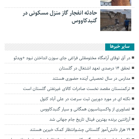
حادثه انفجار گاز منزل مسکونی در
گنبدکاووس
سایر خبرها
در آق توقای آرامگاه مختومقلی فراغی جای سوزن انداختن نبود +ویدئو
تحقق ۱۴ درصدی تعهد اشتغال در گلستان
مدارس در سال تحصیلی آینده حضوری هستند
ترکمنستان مقصد نخست صادرات کالای غیرنفتی گلستان است
نکته ای در مورد دوربین ثبت سرعت در علی آباد کتول
تصاویری از واکسیناسیون همگانی و سیار گنبدکاووس
آرژانتین برنده بهترین فینال تاریخ جام جهانی شد
۱۹ هزار دانش‌آموز گلستانی چشم‌انتظار کمک خیرین هستند