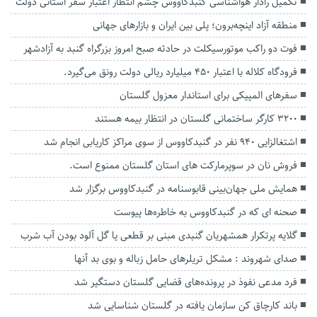
تکمیل رادار هواشناسی گنبدکاووس چشم انتظار اعتبار سفر استانی دولت
منطقه آزاد اینچه‌برون؛ پلی بین ایران و بازارهای جهانی
فوت دو راکب موتورسیکلت در حادثه صبح امروز بزرگراه گنبد به آزادشهر
فرودگاه کلاله با اعتبار ۴۵۰ میلیارد ریالی دولت رونق می‌گیرد.
سفرهای المپیکی برای استاندار معزول گلستان
۳۲۰۰ کارگر ساختمانی گلستان در انتظار بیمه هستند
اشتغالزایی ۹۴۰ نفر در گنبدکاووس از سوی مراکز کاریابی انجام شد
فروش نان در سوپرمارکت های استان گلستان ممنوع است.
همایش ملی جهان‌بینی قابوسنامه در گنبدکاووس برگزار شد
صحنه ای که در گنبدکاووس به خاطره‌ها پیوست
گلایه پرتکرار همشهریان گنبدی مبنی بر قطعی یا گل آلود بودن آب شرب
صدای شهروند : مشکل تریلرهای حامل زباله و بوی بد آنها
فرد مدعی نفوذ در پرونده‌های قضایی گلستان دستگیر شد
باند کارچاق کن سازمان یافته در گلستان شناسایی شد