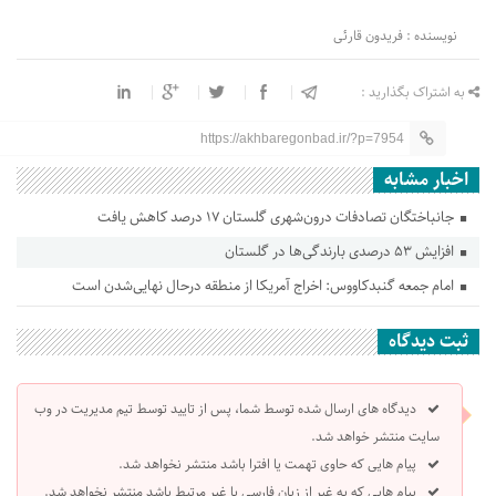
نویسنده : فریدون قارئی
به اشتراک بگذارید :
https://akhbaregonbad.ir/?p=7954
اخبار مشابه
جانباختگان تصادفات درون‌شهری گلستان ۱۷ درصد کاهش یافت
افزایش ۵۳ درصدی بارندگی‌ها در گلستان
امام جمعه گنبدکاووس: اخراج آمریکا از منطقه درحال نهایی‌شدن است
ثبت دیدگاه
دیدگاه های ارسال شده توسط شما، پس از تایید توسط تیم مدیریت در وب
سایت منتشر خواهد شد.
پیام هایی که حاوی تهمت یا افترا باشد منتشر نخواهد شد.
پیام هایی که به غیر از زبان فارسی یا غیر مرتبط باشد منتشر نخواهد شد.