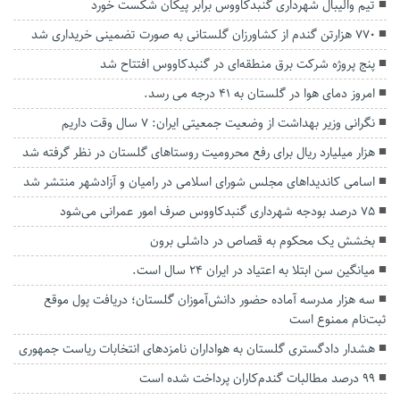
تیم والیبال شهرداری گنبدکاووس برابر پیکان شکست خورد
۷۷۰ هزارتن گندم از کشاورزان گلستانی به صورت تضمینی خریداری شد
پنج پروژه شرکت برق منطقه‌ای در گنبدکاووس افتتاح شد
امروز دمای هوا در گلستان به 41 درجه می رسد.
نگرانی وزیر بهداشت از وضعیت جمعیتی ایران: ۷ سال وقت داریم
هزار میلیارد ریال برای رفع محرومیت‌ روستاهای گلستان در نظر گرفته شد
اسامی کاندیداهای مجلس شورای اسلامی در رامیان و آزادشهر منتشر شد
۷۵ درصد بودجه شهرداری گنبدکاووس صرف امور عمرانی‌ می‌شود
بخشش یک محکوم به قصاص در داشلی برون
میانگین سن ابتلا به اعتیاد در ایران ۲۴ سال است.
سه هزار مدرسه آماده حضور دانش‌آموزان گلستان؛ دریافت پول موقع
ثبت‌نام ممنوع است
هشدار دادگستری گلستان‌ به هواداران نامزدهای انتخابات ریاست جمهوری
۹۹ درصد مطالبات گندم‌کاران پرداخت شده است