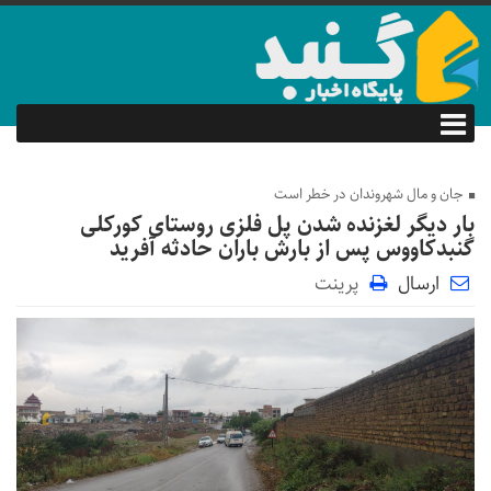
جان و مال شهروندان در خطر است
بار دیگر لغزنده شدن پل فلزی روستای کورکلی
گنبدکاووس پس از بارش باران حادثه آفرید
ارسال
پرینت