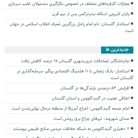
مجازات کارفرما‌های متخلف در خصوص بکارگیری مشمولان غایب سربازی
پایان لایروبی اسکله بندرترکمن پس از نیم قرن
استاندار گلستان: نام امام راحل بزرگترین مُعرف انقلاب اسلامی در جهان
است
جديدترين ها
جانباختگان تصادفات درون‌شهری گلستان ۱۷ درصد کاهش یافت
استاندار: بابک زنجانی با ۱۱ هلدینگ اقتصادی پیگیر سرمایه‌گذاری در
گلستان است
افزایش ۵۳ درصدی بارندگی‌ها در گلستان
اتفاقی عجیب در‌ گنبدکاووس و استان گلستان
امام جمعه گنبدکاووس: اخراج آمریکا از منطقه درحال نهایی‌شدن است
صدای شهروند: تیرهای چراغ برق روشن است
۱۱ دهیاری گنبدکاووس به شبکه حفاظت مردمی منابع طبیعی پیوستند