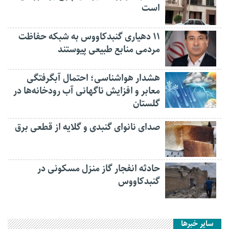
است
۱۱ دهیاری گنبدکاووس به شبکه حفاظت
مردمی منابع طبیعی پیوستند
هشدار هواشناسی؛ احتمال آبگرفتگی
معابر و افزایش ناگهانی آب رودخانه‌ها در
گلستان
صدای نانوای گنبدی و گلایه از قطعی برق
حادثه انفجار گاز منزل مسکونی در
گنبدکاووس
سایر خبرها