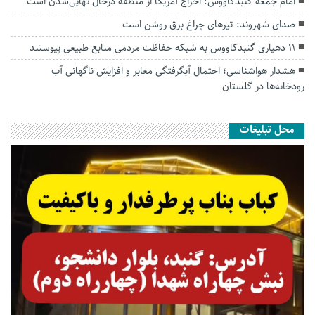
امام جمعه گنبدکاووس: اخراج آمریکا از منطقه درحال نهایی‌شدن است
صدای شهروند: تیرهای چراغ برق روشن است
۱۱ دهیاری گنبدکاووس به شبکه حفاظت مردمی منابع طبیعی پیوستند
هشدار هواشناسی؛ احتمال آبگرفتگی معابر و افزایش ناگهانی آب
رودخانه‌ها در گلستان
محل تبلیغات