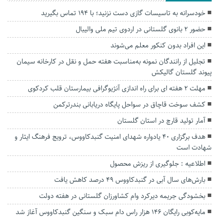
خودسرانه به تاسیسات گازی دست نزنید؛ با ۱۹۴ تماس بگیرید
حضور ۲ بانوی گلستانی در اردوی تیم ملی والیبال
این افراد بدون کنکور معلم می‌شوند
تجلیل از رانندگان نمونه به‌مناسبت هفته حمل و نقل در کارخانه سیمان
پیوند گلستان گالیکش
مهلت 2 هفته ای برای راه اندازی آنژیوگرافی بیمارستان قلب کردکوی
کشف سوخت قاچاق در سواحل پایگاه دریابانی بندرترکمن
آمار تولید قارچ در استان گلستان
هدف برگزاری ۴۰ یادواره شهدای امنیت گنبدکاووس، ترویج فرهنگ ایثار و
شهادت است
اطلاعیه : جلوگیری از ریزش محصول
بارش‌های سال آبی در گنبدکاووس ۴۹ درصد کاهش یافت
بخشودگی جریمه دیرکرد وام کشاورزان گلستانی در هفته دولت
مایه‌کوبی رایگان ۱۴۶ هزار راس دام‌ سبک و سنگین گنبدکاووس آغاز شد