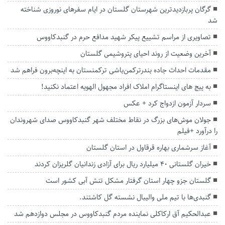
گرگان پربازدیدترین شهرستان گلستان در ایام سفرهای نوروزی شناخته
شد
تصاویری از مراسم تشییع پیکر شهید مدافع حرم در گنبدکاووس
آخرین وضعیت از روند احیای پتروشیمی گلستان
مقدمات احداث جاده بندرترکمن‌باشی ترکمنستان به اینچه‌برون فراهم شد
به پیج های اینستاگرام املاک افراد مجهول الهویه اعتماد نکنید!
سردار آزمون ازدواج کرد + عکس
جولان موش‌های بزرگ در نقاط مختلف شهر گنبدکاووس صدای شهروندان
را درآورد +فیلم
آغاز سرشماری بهاره قرقاول در استان گلستان
خیران گلستانی ۴۰ میلیارد ریال برای آزادی زندانیان گلریزان کردند
گلستان جزو چهار استان گرفتار مشکل تنش آبی کشور است
گنبدی‌ها با تیم ملی والیبال نشسته گل کاشتند.
عبدالحکیم آق ارکاکلی نماینده مردم گنبدکاووس در مجلس دوازدهم شد