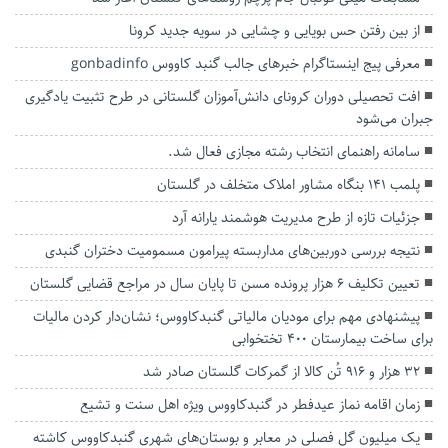
از بین رفتن حس بویایی و چشایی در سویه جدید کرونا
معرفی پیج اینستاگرام خبرهای جالب گنبد کاووس gonbadinfo
افت تحصیلی دوران کرونای دانش‌آموزان گلستانی در طرح تثبیت یادگیری
جبران می‌شود
سامانه راهنمای انتخاب رشته مجازی فعال شد.
پلمب ۱۴۱ بنگاه مشاور املاک متخلف در گلستان
جزئیات تازه از طرح مدیریت هوشمند یارانه آرد
نتیجه بررسی دوربین‌های مداربسته پیرامون مسمومیت دختران گنبدی
تعیین تکلیف ۶ هزار پرونده مسن تا پایان سال در مراجع قضایی گلستان
پیشنهادی مهم برای مودیان مالیاتی گنبدکاووس؛ نشان‌دار کردن مالیات
برای ساخت بیمارستان ۴۰۰ تختخوابی
۳۲ هزار و ۹۱۶ تُن کالا از گمرکات گلستان صادر شد
زمان اقامه نماز عیدفطر در گنبدکاووس ویژه اهل سنت و تشیع
یک میلیون گل فصلی در معابر و بوستان‌های شهری گنبدکاووس کاشته