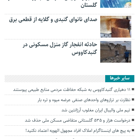
گلستان
صدای نانوای گنبدی و گلایه از قطعی برق
حادثه انفجار گاز منزل مسکونی در
گنبدکاووس
سایر خبرها
۱۱ دهیاری گنبدکاووس به شبکه حفاظت مردمی منابع طبیعی پیوستند
نظارت بر ترازوهای واحدهای صنفی عرضه میوه و تره بار
تیم ملی والیبال ایران مغلوب آرژانتین شد
درخواست هزار و ۵۳۵ گلستانی متقاضی مسکن ملی حذف شد
به پیج های اینستاگرام املاک افراد مجهول الهویه اعتماد نکنید!