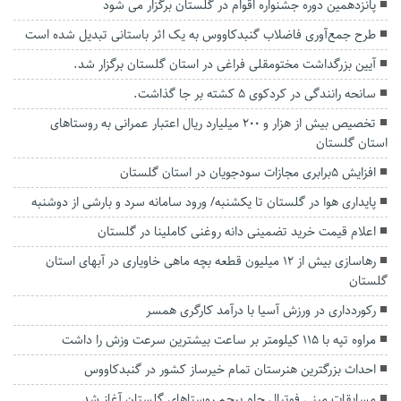
پانزدهمین دوره جشنواره اقوام در گلستان برگزار می شود
طرح جمع‌آوری فاضلاب گنبدکاووس به یک اثر باستانی تبدیل شده است
آیین بزرگداشت مختومقلی فراغی در استان گلستان برگزار شد.
سانحه رانندگی در کردکوی ۵ کشته بر جا گذاشت.
تخصیص بیش از هزار و ۲۰۰ میلیارد ریال اعتبار عمرانی به روستا‌های
استان گلستان
افزایش ۵برابری مجازات سودجویان در استان گلستان
پایداری هوا در گلستان تا یکشنبه/ ورود سامانه سرد و بارشی از دوشنبه
اعلام قیمت خرید تضمینی دانه روغنی کاملینا در گلستان
رهاسازی بیش از ۱۲ میلیون قطعه بچه ماهی خاویاری در آبهای استان
گلستان
رکوردداری در ورزش آسیا با درآمد کارگری همسر
مراوه تپه با ۱۱۵ کیلومتر بر ساعت بیشترین سرعت وزش را داشت
احداث بزرگترین هنرستان تمام خیرساز کشور در گنبدکاووس
مسابقات مینی‌ فوتبال جام پرچم روستاهای گلستان آغاز شد