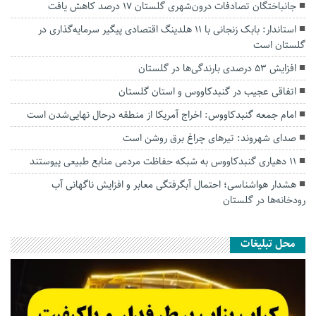
جانباختگان تصادفات درون‌شهری گلستان ۱۷ درصد کاهش یافت
استاندار: بابک زنجانی با ۱۱ هلدینگ اقتصادی پیگیر سرمایه‌گذاری در
گلستان است
افزایش ۵۳ درصدی بارندگی‌ها در گلستان
اتفاقی عجیب در‌ گنبدکاووس و استان گلستان
امام جمعه گنبدکاووس: اخراج آمریکا از منطقه درحال نهایی‌شدن است
صدای شهروند: تیرهای چراغ برق روشن است
۱۱ دهیاری گنبدکاووس به شبکه حفاظت مردمی منابع طبیعی پیوستند
هشدار هواشناسی؛ احتمال آبگرفتگی معابر و افزایش ناگهانی آب
رودخانه‌ها در گلستان
محل تبلیغات