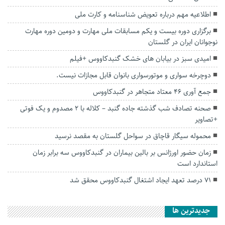
اطلاعیه مهم درباره تعویض شناسنامه و کارت ملی
برگزاری دوره بیست و یکم مسابقات ملی مهارت و دومین دوره مهارت
نوجوانان ایران در گلستان
امیدی سبز در بیابان های خشک گنبدکاووس +فیلم
دوچرخه سواری و موتورسواری بانوان قابل مجازات نیست.
جمع آوری 46 معتاد متجاهر در گنبدكاووس
صحنه تصادف شب گذشته جاده گنبد – کلاله با ۲ مصدوم و یک فوتی
+تصاویر
محموله سیگار قاچاق در سواحل گلستان به مقصد نرسید
زمان حضور اورژانس بر بالین بیماران در گنبدکاووس سه برابر زمان
استاندارد است
۷۱ درصد تعهد ایجاد اشتغال گنبدکاووس محقق شد
جديدترين ها