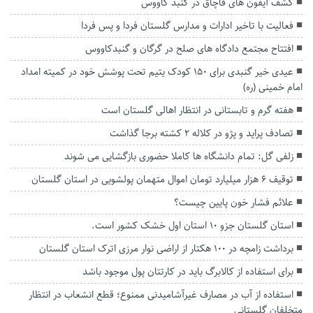
کشف آیفون های قاچاق در گنبد کاووس
فعالیت با تاخیر ادارات و مدارس گلستان فردا و پس فردا
افتتاح مجتمع دادگاه های صلح در گرگان و گنبدکاووس
عیدی خیر گنبدی برای ۱۵۰ کودک یتیم تحت پوشش خود در کمیته امداد
امام خمینی (ره)
هفته گرم و تابستانی در انتظار اهالی گلستان است
تصادف پراید و پژو در کلاله ۲ کشته برجا گذاشت
زلفی گل: تمام دانشگاه ها کاملا حضوری بازگشایی می شوند
توقیف ۶ هزار میلیارد تومان اموال متهمان پولشویی در استان گلستان
علائم فشار خون پایین چیست؟
استان گلستان جزو 10 استان اول خشک کشور است.
برداشت زامچه در ۱٠٠ هکتار از اراضی نوار مرزی اترک استان گلستان
برای استفاده از کالابرگ باید در کارتتان پول موجود باشد
استفاده از آب در مصارف غیرآشامیدنی ممنوع؛ قطع انشعاب در انتظار
متخلفان گلستانی