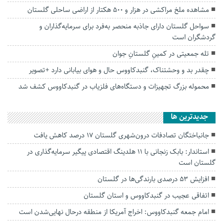
مشاهده ملخ مراکشی در هزار و ۵۰۰ هکتار از اراضی ساحلی گلستان
سواحل گلستان دارای جاذبه منحصر به‌فرد برای سرمایه‌گذاران و
گردشگران است
تله جمعیتی در کمینِ گلستانِ جوان
چقدر بد و وحشتناک، گنبدکاووس حال و هوای بیابانی دارد +تصویر
محموله بزرگ تجهیزات و دستگاه‌های فلزیاب در گنبدکاووس کشف شد
جديدترين ها
جانباختگان تصادفات درون‌شهری گلستان ۱۷ درصد کاهش یافت
استاندار: بابک زنجانی با ۱۱ هلدینگ اقتصادی پیگیر سرمایه‌گذاری در
گلستان است
افزایش ۵۳ درصدی بارندگی‌ها در گلستان
اتفاقی عجیب در‌ گنبدکاووس و استان گلستان
امام جمعه گنبدکاووس: اخراج آمریکا از منطقه درحال نهایی‌شدن است