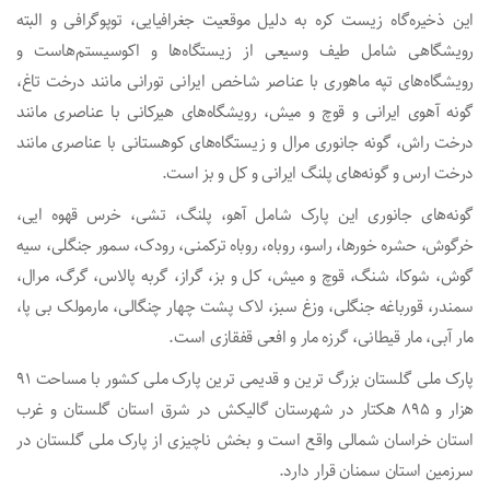
این ذخیره‌گاه زیست کره به دلیل موقعیت جغرافیایی، توپوگرافی و البته
رویشگاهی شامل طیف وسیعی از زیستگاه‌ها و اکوسیستم‌هاست و
رویشگاه‌های تپه ماهوری با عناصر شاخص ایرانی تورانی مانند درخت تاغ،
گونه آهوی ایرانی و قوچ و میش، رویشگاه‌های هیرکانی با عناصری مانند
درخت راش، گونه جانوری مرال و زیستگاه‌های کوهستانی با عناصری مانند
درخت ارس و گونه‌های پلنگ ایرانی و کل و بز است.
گونه‌های جانوری این پارک شامل آهو، پلنگ، تشی، خرس قهوه ایی،
خرگوش، حشره خورها، راسو، روباه، روباه ترکمنی، رودک، سمور جنگلی، سیه
گوش، شوکا، شنگ، قوچ و میش، کل و بز، گراز، گربه پالاس، گرگ، مرال،
سمندر، قورباغه جنگلی، وزغ سبز، لاک پشت چهار چنگالی، مارمولک بی پا،
مار آبی، مار قیطانی، گرزه مار و افعی قفقازی است.
پارک ملی گلستان بزرگ ترین و قدیمی ترین پارک ملی کشور با مساحت ۹۱
هزار و ۸۹۵ هکتار در شهرستان گالیکش در شرق استان گلستان و غرب
استان خراسان شمالی واقع است و بخش ناچیزی از پارک ملی گلستان در
سرزمین استان سمنان قرار دارد.