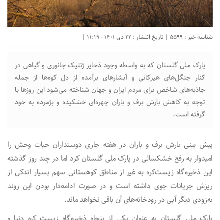
شناسه خبر : 5599 | تاریخ انتشار : 22 دی 1401 - 11:19 |
پارک ملی گلستان که به واسطه وجود ذخایر ژنتیک جانوری و گیاهی در
کنار جنگل‌های هیرکانی و آبشارهای برآمده از دل کوه‌ها از جمله
جاذبه‌های شاخص برای مردم ایران و جهان شناخته می‌شود این روزها با
توجه به کاهش بارش برف و باران چهره‌ای خشکیده و پژمرده به خود
گرفته است.
پیش بینی بارش برف و باران در هفته جاری دوستداران حیات وحش را
امیدوار به رفع خشکسالی در پارک ملی گلستان کرد اما در چند روز گذشته
این ذخیره‌گاه زیست‌کره به غیر از مناطق کوهستانی‌ سهم بسیار اندکی از
ریزش جریانات جوی داشته است و در صورت ادامه‌دار بودن این روند
به‌زودی دیگر آبی در رودخانه‌های آن باقی نخواهد ماند.
پارک ملی گلستان به عنوان یکی از پنجاه ذخیره‌گاه‌ زیست کره دنیا و