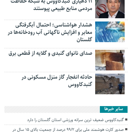
۱۱ دهیاری گنبدکاووس به شبکه حفاظت
مردمی منابع طبیعی پیوستند
هشدار هواشناسی؛ احتمال آبگرفتگی
معابر و افزایش ناگهانی آب رودخانه‌ها در
گلستان
صدای نانوای گنبدی و گلایه از قطعی برق
حادثه انفجار گاز منزل مسکونی در
گنبدکاووس
سایر خبرها
گنبدکاووس ضعیف ترین سرانه ورزشی استان گلستان را دارد
صدور کارت هوشمند ملی برای ۹۹/2 درصد از جمعیت بالای ۱۵ سال در