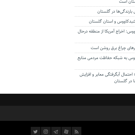
ستان است
گنبدکاووس و استان گلستان
وس: اخراج آمریکا از منطقه درحال
رهای چراغ برق روشن است
اووس به شبکه حفاظت مردمی منابع
حتمال آبگرفتگی معابر و افزایش
ا در گلستان