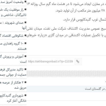
وضعیت امروز سد
همچنین در این مرحله ظرفیتی در حدود ۳,۵ میلیارد متر مکعب در مخزن ایجاد می‌شود تا در هشت ماه گرم سال روزانه ۱۴
راز موفقیت یک خبرن
.
تاثیرگذار، شاخص و 
صدای شهروند : مش
آنها
 بسیج عمومی مدیریت اکتشاف شرکت ملی نفت، میدان نفتی
با تکمیل عملیات اکتشافی در میدان گازی «زیار» خبرهای
شکوفایی اقتصاد گ
۱۰ گروه راهداری 
هستند
آموزش و پرورش گل
است
https://akhbaregonbad.ir/?p=11039
تاکید مدیرکل فرهن
حمایت از جوانی جم
۲ هکتار از عرصه 
حریق شد
شهرداری گنبدکاووس
خانگی آغاز کرد