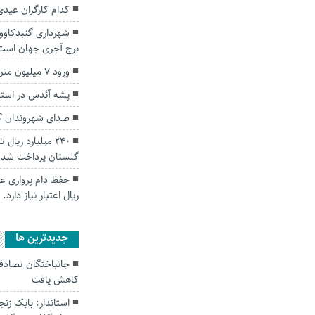
کدام کارگران عیدی
شهرداری گنبدکاوو
برج آجری جهان است
ورود ۷ میلیون متر مکعب آب به سد‌های گلستان
پشه آئدس در است
صدای شهروندان گن
۲۴۰ میلیارد ریا
گلستان پرداخت شد
حفظ دام پرواری عش
ریال اعتبار نیاز دارد.
جديدترين ها
کاهش یافت