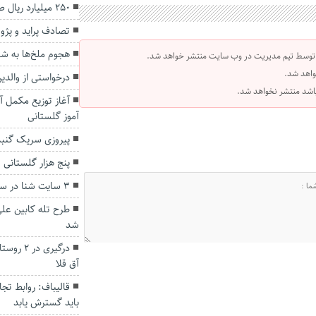
۲۵۰ میلیارد ریال صنایع دستی در گلستان تولید شد
تصادف پراید و پژو در کلاله ۲ ک
هجوم ملخ‌ها به ش
 توسط تیم مدیریت در وب سایت منتشر خواهد شد.
واهد شد.
درخواستی از والدی
 باشد منتشر نخواهد شد.
آموز گلستانی
پیروزی سریک گنب
پنج هزار گلستانی 
۳ سایت شنا در سواحل گلستان ایجاد می‌شود
طرح تله کابین عل
شد
درگیری د
آق قلا
قالیباف: روابط تج
باید گسترش یابد