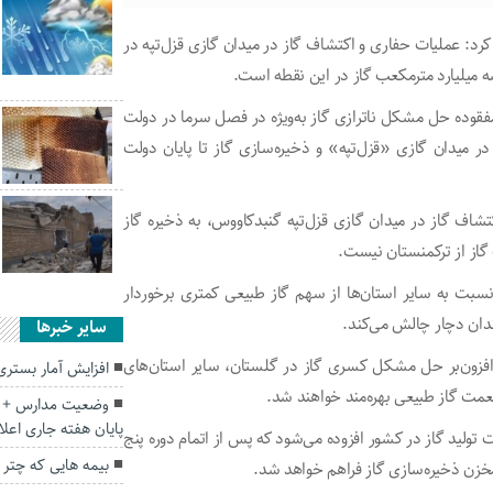
 کرد: عملیات حفاری و اکتشاف گاز در میدان گازی قزل‌تپه در
 مفقوده حل مشکل ناترازی گاز به‌ویژه در فصل سرما در دولت
 میدان گازی «قزل‌تپه» و ذخیره‌سازی گاز تا پایان دولت
تشاف گاز در میدان گازی قزل‌تپه گنبدکاووس، به ذخیره گاز
 گاز از ترکمنستان نیست.
سبت به سایر استان‌ها از سهم گاز طبیعی کمتری برخوردار
دان دچار چالش می‌کند.
سایر خبرها
س افزون‌بر حل مشکل کسری گاز در گلستان، سایر استان‌های
افزایش آمار بستری
عمت گاز طبیعی بهره‌مند خواهند شد.
وضعیت مدارس + اد
پایان هفته جاری اعل
یلیون متر مکعب به ظرفیت تولید گاز در کشور افزوده می‌شود که پس از اتمام دوره پنج
بیمه هایی که چتر
ک مخزن ذخیره‌سازی گاز فراهم خواهد شد.