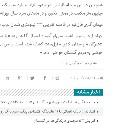
میلیون متر مکعب در مخزن ذخیره و در ماه‌های سرد سال روزانه ۲۸ میلیون متر مکعب از آن تولید شود
میدان گازی قزل‌تپه در فاصله تقریبی ۲۳ کیلومتری شمال غرب شمال غرب گنبدکاووس قرار دارد.
جواد اوجی، وزیر نفت، سی‌ام آذرماه امسال گفته بود: «با
«هیرکان» و میدان گازی «قزل‌تپه» کشف شده است و به‌زودی 
خوشی به مردم گلستان خواهیم داد.»
منبع خبر : خبرگزاری ایرنا
به اشتراک بگذارید :
اخبار مشابه
جانباختگان تصادفات درون‌شهری گلستان ۱۷ درصد کاهش یافت
استاندار: بابک زنجانی با ۱۱ هلدینگ اقتصادی پیگیر سرمایه‌گذاری در گلستان است
افزایش ۵۳ درصدی بارندگی‌ها در گلستان