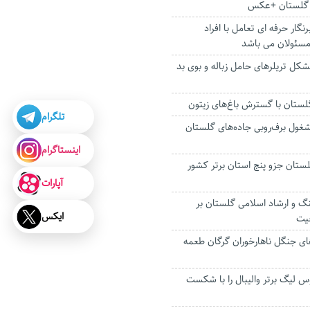
 گلستان +عکس
گار حرفه ای تعامل با افراد
مسئولان می باشد
کل تریلرهای حامل زباله و بوی بد
لستان با گسترش باغ‌های زیتون
تلگرام
مشغول برف‌روبی جاده‌های گلستان
اینستاگرام
ستان جزو پنج استان برتر کشور
آپارات
گ و ارشاد اسلامی گلستان بر
ایکس
عیت
های جنگل ناهارخوران گرگان طعمه
 لیگ برتر والیبال را با شکست