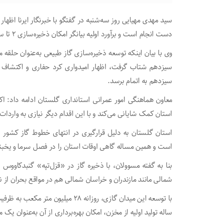
سید مهدی مهیایی روز سه‌شنبه در گفتگو با خبرنگار ایرنا اظهار
دست انجام است و برآورد اولیه بیانگر امکان ذخیره‌سازی ۲ تا سه میلیارد مترمکعب گاز در این نقطه است.
وی با بیان اینکه توسعه ذخیره‌سازی گاز طبیعی به‌عنوان حلقه
سیزدهم شتاب گرفت، اظهار امیدواری کرد حفاری و اکتشاف در
سیزدهم به اتمام برسد.
معاون هماهنگی امور عمرانی استانداری گلستان ادامه داد: اک
استان کمک شایانی می‌کند و با این اقدام دیگر نیازی به واردات
استان گلستان به دلیل قرارگیری در انتهای خطوط گاز کشور ن
است و همین مساله گاهی اوقات استان را در فصل سرما و یخبن
بنا به گفته مسوولان، با ذخیره گاز در «قزل‌تپه» گنبدکاوو
شمالی مانند مازندران و خراسان شمالی هم در مواقع بحران از ن
با توسعه این میدان گازی، روزانه ۲۸ م
ساله تولید اولیه از مخزن، امکان بهره‌برداری از آن به‌عنوان ی