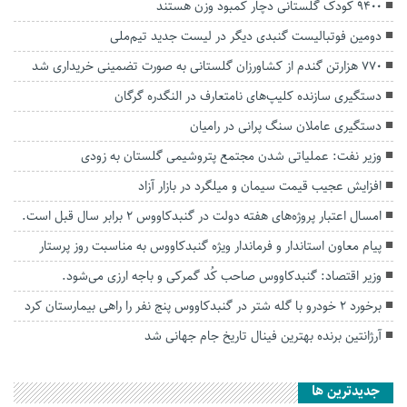
9400 کودک گلستانی دچار کمبود وزن هستند
دومین فوتبالیست گنبدی دیگر در لیست جدید تیم‌ملی
۷۷۰ هزارتن گندم از کشاورزان گلستانی به صورت تضمینی خریداری شد
دستگیری سازنده کلیپ‌های نامتعارف در النگدره گرگان
دستگیری عاملان سنگ پرانی در رامیان
وزیر نفت: عملیاتی شدن مجتمع پتروشیمی گلستان به زودی
افزایش عجیب قیمت سیمان و میلگرد در بازار آزاد
امسال اعتبار پروژه‌های هفته دولت در گنبدکاووس ۲ برابر سال قبل است.
پیام معاون استاندار و فرماندار ویژه گنبدکاووس به مناسبت روز پرستار
وزیر اقتصاد: گنبدکاووس صاحب کُد گمرکی و باجه ارزی می‌شود.
برخورد ۲ خودرو با گله شتر در گنبدکاووس پنج نفر را راهی بیمارستان کرد
آرژانتین برنده بهترین فینال تاریخ جام جهانی شد
جديدترين ها