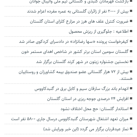
بازگشت قهرمانان گنبدی و گلستانی تیم ملی والیبال جوانان
بیش از ۲۰۰۰ نفر از زائران گلستانی به عمره مفرده اعزام شدند
ضرورت کنترل علف های هرز در مزارع کلزای استان گلستان
اطلاعیه : جلوگیری از ریزش محصول
کیفرخواست پرونده «سها رضانژاد» در دادسرای کردکوی صادر شد
گلستان سومین استان برتر کشور در شاخص اهدای مستمر خون
نخستین جشنواره زیتون در شهر کرند گلستان برگزار شد
بیش از ۷۲ هزار گلستانی عضو صندوق بیمه کشاورزان و روستاییان
هستند.
انهدام باند بزرگ سارقان سیم و کابل برق در گنبدکاووس
افزایش ۲۴ درصدی جوجه ریزی در استان گلستان
استاندار گلستان: حج محل اختلاف نشود
میزان تعهد اشتغال شهرستان گنبدکاووس درسال جاری ۵۸۰۰ نفر است
نماز عیدقربان برگزار می گردد (این خبر ویرایش شد)