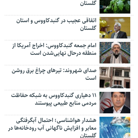
گلستان
اتفاقی عجیب در‌ گنبدکاووس و استان
گلستان
امام جمعه گنبدکاووس: اخراج آمریکا از
منطقه درحال نهایی‌شدن است
صدای شهروند: تیرهای چراغ برق روشن
است
۱۱ دهیاری گنبدکاووس به شبکه حفاظت
مردمی منابع طبیعی پیوستند
هشدار هواشناسی؛ احتمال آبگرفتگی
معابر و افزایش ناگهانی آب رودخانه‌ها در
گلستان