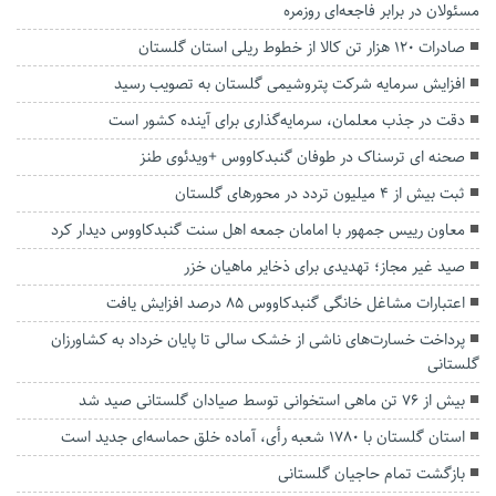
مسئولان در برابر فاجعه‌ای روزمره
صادرات 120 هزار تن کالا از خطوط ریلی استان گلستان
افزایش سرمایه شرکت پتروشیمی گلستان به ‌تصویب رسید
دقت در جذب معلمان، سرمایه‌گذاری برای آینده کشور است
صحنه ای ترسناک در طوفان گنبدکاووس +ویدئوی طنز
ثبت بیش از ۴ میلیون تردد در محور‌های گلستان
معاون رییس جمهور با امامان جمعه اهل سنت گنبدکاووس دیدار کرد
صید غیر مجاز؛ تهدیدی برای ذخایر ماهیان خزر
اعتبارات مشاغل خانگی گنبدکاووس ۸۵ درصد افزایش یافت
پرداخت خسارت‌های ناشی از خشک سالی تا پایان خرداد به کشاورزان
گلستانی
بیش از ۷۶ تن ماهی استخوانی توسط صیادان گلستانی صید شد
استان گلستان با ۱۷۸۰ شعبه رأی، آماده خلق حماسه‌ای جدید است
بازگشت تمام حاجیان گلستانی