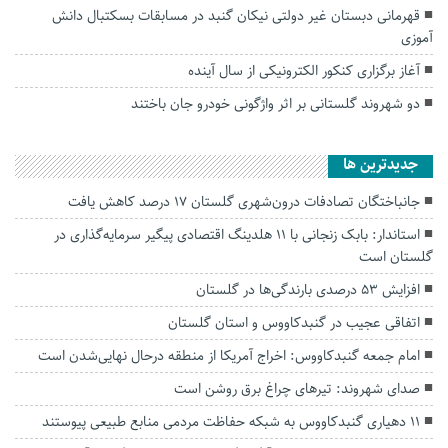
قهرمانی دبستان غیر دولتی نیکان گنبد در مسابقات بسکتبال دانش
آموزی
آغاز برگزاری کنکور الکترونیکی از سال آینده
دو شهروند گلستانی بر اثر واژگونی خودرو جان باختند
جديدترين ها
جانباختگان تصادفات درون‌شهری گلستان ۱۷ درصد کاهش یافت
استاندار: بابک زنجانی با ۱۱ هلدینگ اقتصادی پیگیر سرمایه‌گذاری در
گلستان است
افزایش ۵۳ درصدی بارندگی‌ها در گلستان
اتفاقی عجیب در‌ گنبدکاووس و استان گلستان
امام جمعه گنبدکاووس: اخراج آمریکا از منطقه درحال نهایی‌شدن است
صدای شهروند: تیرهای چراغ برق روشن است
۱۱ دهیاری گنبدکاووس به شبکه حفاظت مردمی منابع طبیعی پیوستند