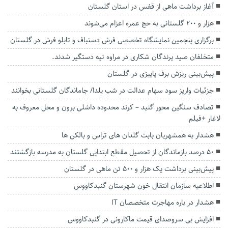
آغاز برداشت ماهی از قفس در استان گلستان
هزار و ۲۰۰ گلستانی به حج عمره اعزام می‌شوند
برگزاری پنجمین نمایشگاه تخصصی فرش دستباف و تابلو فرش در گلستان
متخلفان صید پرندگان شکاری در مراوه تپه دستگیر شدند.
پیش‌بینی ریزش برف پاییزی در گلستان
جزئیات واریز سود سهام عدالت در شب یلدا/ جاماندگان گلستانی بخوانند
تصادف سنگین محور گنبد – کرند محدوده داشلی برون و محل معروف به
لاغار +فیلم
هشدار به همشهریان بابت گلدان های تراس و بالکن ها
۵۰ درصد بازماندگان از تحصیل مقطع ابتدایی گلستان به مدرسه بازگشتند
پیش‌بینی برداشت یک هزار و ۵۰۰ تن ماهی در گلستان
اطلاعیه سازمان انتقال خون شهرستان گنبدکاووس
هشدار در باره مهاجرت متخصصان IT
افزایش بی سروصدای قیمت ماکارونی در گنبدکاووس