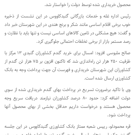
محصول خریداری شده توسط دولت را خواستار شد.
رئیس اداره غله و خدمات بازرگانی گنبدکاووس در این نشست از ذخیره
خوب برخی اقلام اساسی مانند شکر و برنج هندی در این شهرستان خبر داد
و گفت: هیچ مشکلی در تامین کالاهای اساسی نیست و تنها باید با نظارت و
رصد مستمر بازار از برخی تخلفات احتمالی جلوگیری کرد.
صالح ملبوسی افزود: امسال برای خرید گندم کشاورزان گنبدی ۱۳ مرکز با
ظرفیت ۲۵۰ هزار تن راه‌اندازی شد که تاکنون افزون بر ۷۵ هزار تن گندم از
کشاورزان این شهرستان خریداری و فهرست آن جهت پرداخت وجه به بانک
کشاورزی ارسال شده است.
وی با تاکید برضرورت تسریع در پرداخت بهای گندم خریداری شده از سوی
دولت اضافه کرد: حدود ۸۰ درصد کشاورزان نیازمند دریافت سریع وجه
محصول هستند و درخواست داریم حداقل بخشی از بهای محصول آنها
پرداخت شود.
قره محمودلو، رییس شعبه ممتاز بانک کشاورزی گنبدکاووس در این جلسه
گفت: چک لیست‌های ارسالی خرید گندم توسط اداره غله در سیستم