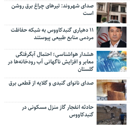
صدای شهروند: تیرهای چراغ برق روشن
است
۱۱ دهیاری گنبدکاووس به شبکه حفاظت
مردمی منابع طبیعی پیوستند
هشدار هواشناسی؛ احتمال آبگرفتگی
معابر و افزایش ناگهانی آب رودخانه‌ها در
گلستان
صدای نانوای گنبدی و گلایه از قطعی برق
حادثه انفجار گاز منزل مسکونی در
گنبدکاووس