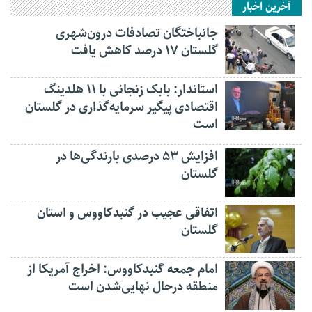
آخرین اخبار
جانباختگان تصادفات درون‌شهری
گلستان ۱۷ درصد کاهش یافت
استاندار: بابک زنجانی با ۱۱ هلدینگ
اقتصادی پیگیر سرمایه‌گذاری در گلستان
است
افزایش ۵۳ درصدی بارندگی‌ها در
گلستان
اتفاقی عجیب در‌ گنبدکاووس و استان
گلستان
امام جمعه گنبدکاووس: اخراج آمریکا از
منطقه درحال نهایی‌شدن است