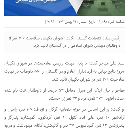
شناسه خبر : 11068 | تاریخ انتشار : 21 بهمن 1402 - 7:48 |
رئیس ستاد انتخابات گلستان گفت: شورای نگهبان صلاحیت ۳۰۶ نفر از
داوطلبان مجلس شورای اسلامی را در گلستان تائید کرد.
سید علی مهاجر گفت: با پایان مهلت بررسی صلاحیت‌ها در شورای نگهبان
امروز نتایج نهایی به فرمانداران اعلام و در گلستان از ۵۸۱ داوطلب در نهایت
صلاحیت ۳۰۶ نفر در شورای نگهیان تائید شد.
مهاجر با بیان اینکه این میزان معادل ۵۳ درصد از داوطلبان ثبت نام شده
است، افزود: ۲۷۴ نامزد مرد و ۳۲ نفر زن هستند.
او گفت: بر این اساس در حوزه انتخابیه گرگان و آق قلا ۱۰۷ نفر، رامیان و
آزادشهر ۴۰ نفر، علی آباد کتول ۱۹ نفر، کردکوی، گمیشان، بندرگز و
بندرترکمن ۴۳ نفر، گنبدکاووس ۳۷ نفر و گالیکش، کلاله، مینودشت و مراوه