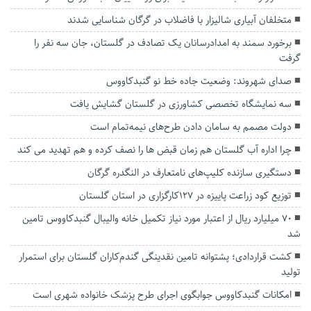
متخلفان آبیاری شالیزار با فاضلاب در گرگان شناسایی شدند
برخورد سمند به امدادرسانان یک تصادف در گلستان، جان سه نفر را
گرفت
صدای شهروند: وضعیت جاده خط نو گنبدکاووس
سه نمایشگاه تخصصی کشاورزی در گلستان گشایش یافت
دولت مصمم به سامان دادن طرح‌های نیمه‌تمام است
چرا اداره آب گلستان هم زمان قبض ها را نصف کرده و هم تهدید می کند
دستگیری سازنده کلیپ‌های نامتعارف در النگدره گرگان
توزیع کود زراعت پاییزه در ۱۲۷کارگزاری در استان گلستان
۷۰ میلیارد ریال از اعتبار مورد نیاز تکمیل خانه والیبال گنبدکاووس تامین
شد
کشت قراردادی؛ پشتوانه تامین نقدینگی گندم‌کاران گلستان برای استمرار
تولید
امکانات گنبدکاووس جوابگوی اجرای طرح پزشک خانواده شهری است