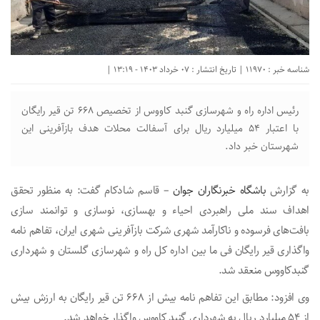
شناسه خبر : 11970 | تاریخ انتشار : 07 خرداد 1403 - 13:19 |
رئیس اداره راه و شهرسازی گنبد کاووس از تخصیص ۶۶۸ تن قیر رایگان
با اعتبار ۵۴ میلیارد ریال برای آسفالت محلات هدف بازآفرینی این
شهرستان خبر داد.
به گزارش
باشگاه خبرنگاران جوان
– قاسم شادکام گفت: به منظور تحقق
اهداف سند ملی راهبردی احیاء و بهسازی، نوسازی و توانمند سازی
بافت‌های فرسوده و ناکارآمد شهری شرکت بازآفرینی شهری ایران، تفاهم نامه
واگذاری قیر رایگان فی ما بین اداره کل راه و شهرسازی گلستان و شهرداری
گنبدکاووس منعقد شد.
وی افزود: مطابق این تفاهم نامه بیش از ۶۶۸ تن قیر رایگان به ارزش بیش
از ۵۴ میلیارد ریال به شهرداری گنبد کاووس واگذار خواهد شد.