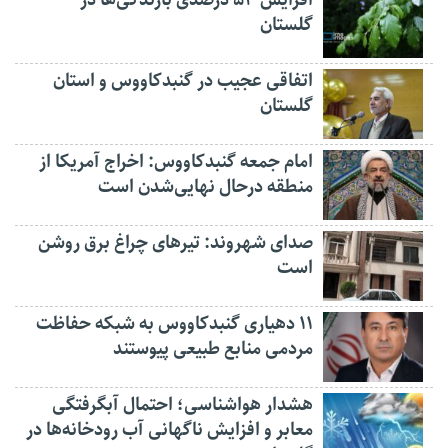
افزایش ۵۳ درصدی بارندگی‌ها در
گلستان
اتفاقی عجیب در‌ گنبدکاووس و استان
گلستان
امام جمعه گنبدکاووس: اخراج آمریکا از
منطقه درحال نهایی‌شدن است
صدای شهروند: تیرهای چراغ برق روشن
است
۱۱ دهیاری گنبدکاووس به شبکه حفاظت
مردمی منابع طبیعی پیوستند
هشدار هواشناسی؛ احتمال آبگرفتگی
معابر و افزایش ناگهانی آب رودخانه‌ها در