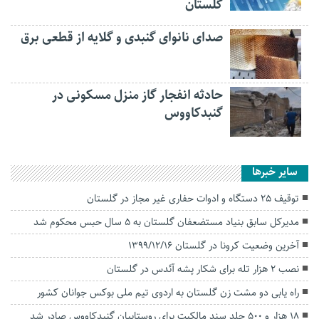
گلستان
صدای نانوای گنبدی و گلایه از قطعی برق
حادثه انفجار گاز منزل مسکونی در
گنبدکاووس
سایر خبرها
توقیف ۲۵ دستگاه و ادوات حفاری غیر مجاز در گلستان
مدیرکل سابق بنیاد مستضعفان گلستان به ۵ سال حبس محکوم شد
آخرین وضعیت کرونا در گلستان 1399/12/16
نصب ۲ هزار تله برای شکار پشه آئدس در گلستان
راه یابی دو مشت زن گلستان به اردوی تیم ملی بوکس جوانان کشور
۱۸ هزار و ۵۰۰ جلد سند مالکیت برای روستاییان گنبدکاووس صادر شد