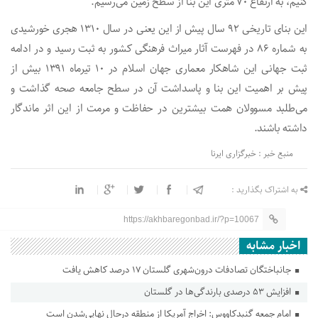
کنیم، به ارتفاع ۷۰ متری این بنا از سطح زمین می‌رسیم.
این بنای تاریخی ۹۲ سال پیش از این یعنی در سال ۱۳۱۰ هجری خورشیدی
به شماره ۸۶ در فهرست آثار میراث فرهنگی کشور به ثبت رسید و در ادامه
ثبت جهانی این شاهکار معماری جهان اسلام در ۱۰ تیرماه ۱۳۹۱ بیش از
پیش بر اهمیت این بنا و پاسداشت آن در سطح جامعه صحه گذاشت و
می‌طلبد مسوولان همت بیشترین در حفاظت و مرمت از این اثر ماندگار
داشته باشند.
منبع خبر : خبرگزاری ایرنا
به اشتراک بگذارید :
https://akhbaregonbad.ir/?p=10067
اخبار مشابه
جانباختگان تصادفات درون‌شهری گلستان ۱۷ درصد کاهش یافت
افزایش ۵۳ درصدی بارندگی‌ها در گلستان
امام جمعه گنبدکاووس: اخراج آمریکا از منطقه درحال نهایی‌شدن است