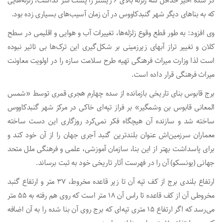
در سده اخیر حداقل سه زلزله بالای ۶ ریشتر را پشت سر گذاشت، زلزله‌هایی
که به بناهای دیگر شهر گنبدکاووس در آن زمان آسیب‌های بسیاری زده بود.
وی افزود: به طور قطع وقوع زلزله‌ها، تغییرات آب و هوایی و اقلیمی در سطح
کلان و تغییر تراز آبهای زیرزمینی بر شکل‌گیری این ترک‌ها بی تاثیر نبوده
است لذا وزارت میراث فرهنگی تهیه طرح سلامت سازه را در اولویت معاونت
میراث فرهنگی قرار داده است.
برج قابوس بنای تاریخی بازمانده از سده چهارم هجری قمری توسط «شمس
المعانی قابوس بن وشمگیر» بر فراز تپه‌ای خاکی در مرکز شهر گنبدکاووس
ساخته شد و سازنده آن هیچگاه فکر نمی‌کرد روزگاری این دست ساخته
معماران سرزمین‌اش عنوان بلندترین گنبد آجری جهان را از آن خود کند و
برای پاسداشت بهتر از این بنا، سازمان آموزشی، علمی و فرهنگی ملل متحد
جهانی (یونسکو) آن را در فهرست آثار تاریخی خود به ثبت برساند.
ارتفاع بلندی برج از کف تپه آن تا زیر قاعده مخروط، ۳۷ متر و ارتفاع گنبد
مخروطی آن از کف قاعده تا راس آن ۱۸ متر است که روی هم رفته به ۵۵ متر
می‌رسد که اگر ارتفاع ۱۵ متری تپه‌ای که برج روی آن بنا شده را به آن اضافه