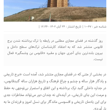
شناسه خبر : 10067 | تاریخ انتشار : 24 آبان 1402 - 12:36 |
روز گذشته در فضای مجازی مطلبی در رابطه با ترک برداشته شدن برج
قابوس منتشر شد که به اعتقاد کارشناسان ترک‌های سطح داخل و
بیرون بلندترین بنای آجری جهان و مقبره «قابوس بن وشمگیر» فعال
نیست.
در بخشی از متنی که در فضای مجازی منتشر شد، آمده است «برج تاریخی
و یادگار هزار ساله و چشم و چراغ فرهنگ و تاریخ هزاران ساله گنبدقابوس،
در جداره داخلی گنبد ترک برداشته و این اتفاق و استمرار بی‌توجهی به حفظ
و مرمت این بنای تاریخی، در آینده‌ای نه چندان دور می‌تواند مخاطرات جدی
برای این یادمان تاریخی و افسوسی ماندگار برای نسل امروز و فرزندان ما به
بار آورد».