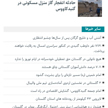
حادثه انفجار گاز منزل مسکونی در
گنبدکاووس
سایر خبرها
آشتی آب و خلیج گرگان پس از سال‌ها چشم انتظاری
۷۱۶۱ نفر داوطب گنبدی در کنکور سراسری امسال به رقابت خواهند
پرداخت.
هیچ نانوایی در گلستان حق تعطیلی خودسرانه در ایام نوروز را ندارد
۷.۱۱ درصد دانش‌آموزان گلستانی چاق هستند
امام خمینی (ره) مسیر تازه‌ای را برای بشریت گشود
3 گلستانی در نخستین اردوی آماده‌سازی تیم ملی والیبال
امام جمعه گنبدکاووس: گشایش اقتصادی در راه است
لایروبی ۴۳ کیلومتر از رودخانه های استان گلستان
هشدار زرد هواشناسی/ پیش‌بینی احتمال آبگرفتگی معابر در گلستان