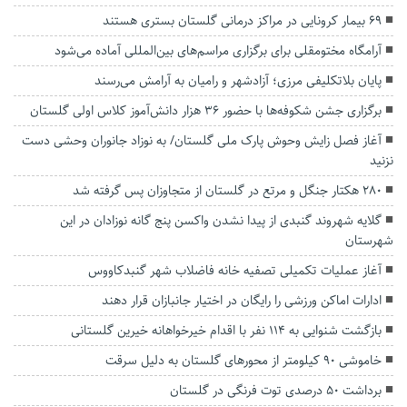
۶۹ بیمار کرونایی در مراکز درمانی گلستان بستری هستند
آرامگاه مختومقلی برای برگزاری مراسم‌های بین‌المللی آماده می‌شود
پایان بلاتکلیفی مرزی؛ آزادشهر و رامیان به آرامش می‌رسند
برگزاری جشن شکوفه‌ها با حضور ۳۶ هزار دانش‌آموز کلاس اولی گلستان
آغاز فصل زایش وحوش پارک ملی گلستان/ به نوزاد جانوران وحشی دست
نزنید
۲۸۰ هکتار جنگل و مرتع در گلستان از متجاوزان پس گرفته شد
گلایه شهروند گنبدی از پیدا نشدن واکسن پنج گانه نوزادان در‌ این
شهرستان
آغاز عملیات تکمیلی تصفیه خانه فاضلاب شهر گنبدکاووس
ادارات اماکن ورزشی را رایگان در اختیار جانبازان قرار دهند
بازگشت شنوایی به ۱۱۴ نفر با اقدام خیرخواهانه خیرین گلستانی
خاموشی ۹۰ کیلومتر از محورهای گلستان به دلیل سرقت
برداشت ۵۰ درصدی توت فرنگی در گلستان