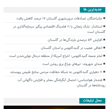
جديدترين ها
جانباختگان تصادفات درون‌شهری گلستان ۱۷ درصد کاهش یافت
استاندار: بابک زنجانی با ۱۱ هلدینگ اقتصادی پیگیر سرمایه‌گذاری در
گلستان است
افزایش ۵۳ درصدی بارندگی‌ها در گلستان
اتفاقی عجیب در‌ گنبدکاووس و استان گلستان
امام جمعه گنبدکاووس: اخراج آمریکا از منطقه درحال نهایی‌شدن است
صدای شهروند: تیرهای چراغ برق روشن است
۱۱ دهیاری گنبدکاووس به شبکه حفاظت مردمی منابع طبیعی پیوستند
هشدار هواشناسی؛ احتمال آبگرفتگی معابر و افزایش ناگهانی آب
رودخانه‌ها در گلستان
محل تبلیغات