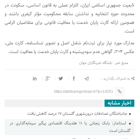
تابعیت جمهوری اسلامی ایران، التزام عملی به قانون اساسی، سکونت در
محدوده حوزه انتخابیه و نداشتن سابقه محکومیت مؤثر کیفری باشند و
همچنین ارائه کارت پایان خدمت یا معافیت قانونی برای متقاضیان الزامی
است.
مدارک مورد نیاز برای ثبت‌نام شامل اصل و تصویر شناسنامه، کارت ملی،
عکس ۴×۳، گواهی عدم سوءپیشینه و کارت پایان خدمت یا معافیت است.
منبع خبر : باشگاه خبرنگاران جوان
به اشتراک بگذارید :
https://akhbaregonbad.ir/?p=14251
اخبار مشابه
جانباختگان تصادفات درون‌شهری گلستان ۱۷ درصد کاهش یافت
استاندار: بابک زنجانی با ۱۱ هلدینگ اقتصادی پیگیر سرمایه‌گذاری در
گلستان است