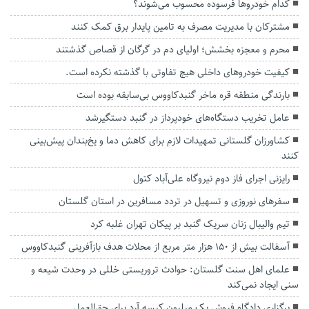
کدام خودروها فرسوده محسوب می‌شوند؟
مشترکان با مدیریت مصرف به تامین پایدار برق کمک کنند
محرم و معجزه بخشش؛ اولیای دم در گرگان از قصاص گذشتند
کیفیت خودروهای داخلی هیچ تفاوتی با گذشته نکرده است.
بارندگی منطقه قره ماخر گنبدکاووس بی‌سابقه بوده است
عامل تخریب دستگاه‌های خودپرداز در گنبد دستگیرشد
کشاورزان گلستانی تمهیدات لازم برای کاهش دما و یخ‌بندان پیش‌بینی
کنند
رایزنی اجرای فاز دوم نیروگاه علی‌آباد کتول
سفرهای نوروزی و تسهیل در تردد مسافرین در استان گلستان
تیم والیبال زنان سریک گنبد بر پیکان تهران غلبه کرد
آسفالت بیش از ۱۵۰ هزار متر مربع از محلات هدف بازآفرینی گنبدکاووس
علمای اهل سنت گلستان: حوادث تروریستی خللی در وحدت شیعه و
سنی ایجاد نمی‌کند
برگزاری دادگاه فروش یک میلیون کیسه آرد برای حق‌العمل‌