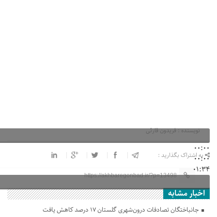
نویسنده : فریدون قارئی
00:00
به اشتراک بگذارید :
00:00
01:34
https://akhbaregonbad.ir/?p=13498
اخبار مشابه
جانباختگان تصادفات درون‌شهری گلستان ۱۷ درصد کاهش یافت