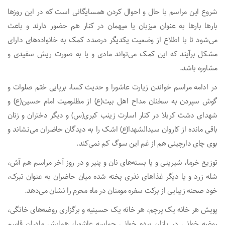
شروع این مراسم با حال و احوال کردن همسایگانی است که در این روزها
بارها بارها به عنوان میزبان یا میهمان در کنار هم حضور دارند و باعث
می‌شود تا با اطلاع از وضعیت یکدیگر درصدد کمک به خانواده‌های دارای
مشکل برآیند که این کمک می‌تواند مادی و یا به صورت ریش سفیدی و
مشاوره باشد.
در ادامه مراسم خواندن زیارت عاشورا و حدیث کسا، برپایی ختم صلوات و
گوش سپردن به سخنان مداح اهل بیت(ع) از مظلومیت امام حسین(ع) و
شهدای دشت کربلا در کنار اسارت زینب کبری(س) و دیگر دختران و زنان
باقی مانده از کاروان سیدالشهدا(ع) اشک را به دیدگان حاضران می‌نشاند و
بوی چای دارچینی هم از غم این سوگ کم نمی‌کند.
توزیع خرما، شیرینی و یا بسته‌های نان و پنیر و در روز آخر مراسم هم آش،
شله زرد و یا دیگر غذاهای نذری پخته شده میان حاضران به عنوان تبرک،
خود صحنه زیبایی از برکت سفره مومنان در ماه محرم را نشان می‌دهد.
پویش هر خانه یک پرچم، هر خانه یک حسینیه و برگزاری روضه‌های خانگی،
روضه خوانی در بازار، پرده خوانی حماسه عاشورا، همایش مادران قاسم