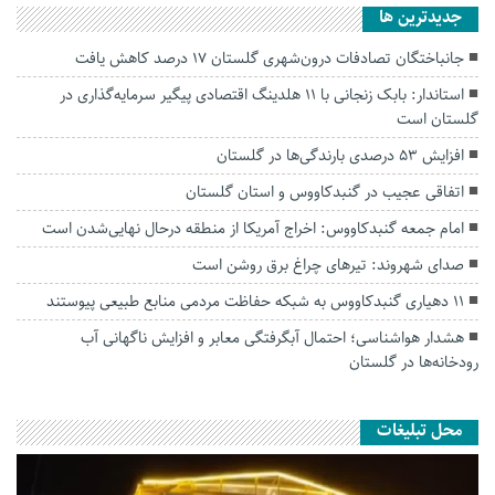
جديدترين ها
جانباختگان تصادفات درون‌شهری گلستان ۱۷ درصد کاهش یافت
استاندار: بابک زنجانی با ۱۱ هلدینگ اقتصادی پیگیر سرمایه‌گذاری در
گلستان است
افزایش ۵۳ درصدی بارندگی‌ها در گلستان
اتفاقی عجیب در‌ گنبدکاووس و استان گلستان
امام جمعه گنبدکاووس: اخراج آمریکا از منطقه درحال نهایی‌شدن است
صدای شهروند: تیرهای چراغ برق روشن است
۱۱ دهیاری گنبدکاووس به شبکه حفاظت مردمی منابع طبیعی پیوستند
هشدار هواشناسی؛ احتمال آبگرفتگی معابر و افزایش ناگهانی آب
رودخانه‌ها در گلستان
محل تبلیغات