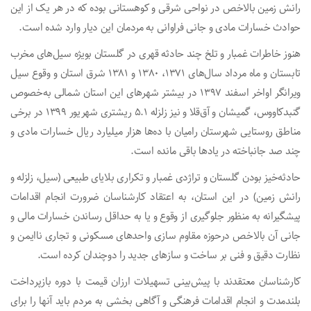
رانش زمین بالاخص در نواحی شرقی و کوهستانی بوده که در هر یک از این
حوادث خسارات مادی و جانی فراوانی به مردمان این دیار وارد شده است.
هنوز خاطرات غمبار و تلخ چند حادثه قهری در گلستان بویژه سیل‌های مخرب
تابستان و ماه مرداد سال‌های ۱۳۷۱، ۱۳۸۰ و ۱۳۸۱ شرق استان و وقوع سیل
ویرانگر اواخر اسفند ۱۳۹۷ در بیشتر شهرهای این استان شمالی به‌خصوص
گنبدکاووس، گمیشان و آق‌قلا و نیز زلزله ۵.۱ ریشتری شهریور ۱۳۹۹ در برخی
مناطق روستایی شهرستان رامیان با ده‌ها هزار میلیارد ریال خسارات مادی و
چند صد جانباخته در یادها باقی مانده است.
حادثه‌خیز بودن گلستان و تراژدی غمبار و تکراری بلایای طبیعی (سیل، زلزله و
رانش زمین) در این استان، به اعتقاد کارشناسان ضرورت انجام اقدامات
پیشگیرانه به منظور جلوگیری از وقوع و یا به حداقل رساندن خسارات مالی و
جانی آن بالاخص درحوزه مقاوم سازی واحدهای مسکونی و تجاری ناایمن و
نظارت دقیق و فنی بر ساخت و سازهای جدید را دوچندان کرده است.
کارشناسان معتقدند با پیش‌بینی تسهیلات ارزان قیمت با دوره بازپرداخت
بلندمدت و انجام اقدامات فرهنگی و آگاهی بخشی به مردم باید آنها را برای