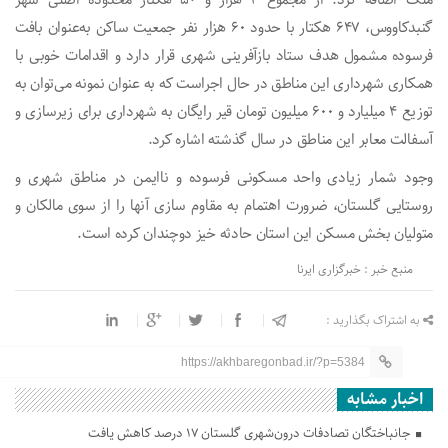
ملک اضافه کرد: از مجموع ۲ هزار و ۵۰ هکتار محدوده اصلی شهر
گنبدکاووس، ۶۴۷ هکتار با حدود ۶۰ هزار نفر جمعیت ساکن به‌عنوان بافت
فرسوده مشمول هدف ستاد بازآفرینی شهری قرار دارد و اقدامات خوبی با
همکاری شهرداری این مناطق در حال اجراست که به عنوان نمونه می‌توان به
توزیع ۴ میلیارد و ۶۰۰ میلیون تومان قیر رایگان به شهرداری برای زیرسازی و
آسفالت معابر این مناطق در سال گذشته اشاره کرد.
وجود شمار زیادی واحد مسکونی فرسوده و ناایمن در مناطق شهری و
روستایی گلستان، ضرورت اهتمام به مقاوم سازی آنها را از سوی مالکان و
متولیان بخش مسکن این استان حادثه خیز دوچندان کرده است.
منبع خبر : خبرگزاری ایرنا
به اشتراک بگذارید :
https://akhbaregonbad.ir/?p=5384
اخبار مشابه
جانباختگان تصادفات درون‌شهری گلستان ۱۷ درصد کاهش یافت