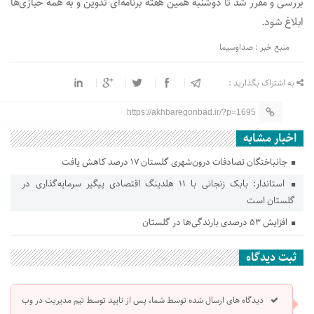
بررسی و مقرر شد تا دوشنبه همین هفته برنامه‌ای تدوین و به همه خبازی‌ها
ابلاغ شود.
منبع خبر : صداوسیما
به اشتراک بگذارید :
https://akhbaregonbad.ir/?p=1695
اخبار مشابه
جانباختگان تصادفات درون‌شهری گلستان ۱۷ درصد کاهش یافت
استاندار: بابک زنجانی با ۱۱ هلدینگ اقتصادی پیگیر سرمایه‌گذاری در
گلستان است
افزایش ۵۳ درصدی بارندگی‌ها در گلستان
ثبت دیدگاه
دیدگاه های ارسال شده توسط شما، پس از تایید توسط تیم مدیریت در وب