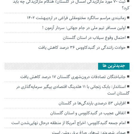
ثبت ۷۰ مورد مارگزیدگی امسال در گلستان/ هنگام مارگزیدگی چه باید
کرد؟
زمانبندی مراسم سالگرد مختومقلی فراغی در اردیبهشت 1402
اولین مسافر تیم ملی در جام جهانی: سردار آزمون !
احتمال وقوع سیلاب در استان گلستان
حوادث رانندگی در گنبدکاووس ۳۶ درصد کاهش یافت
جديدترين ها
جانباختگان تصادفات درون‌شهری گلستان ۱۷ درصد کاهش یافت
استاندار: بابک زنجانی با ۱۱ هلدینگ اقتصادی پیگیر سرمایه‌گذاری در
گلستان است
افزایش ۵۳ درصدی بارندگی‌ها در گلستان
اتفاقی عجیب در‌ گنبدکاووس و استان گلستان
امام جمعه گنبدکاووس: اخراج آمریکا از منطقه درحال نهایی‌شدن است
صدای شهروند: تیرهای چراغ برق روشن است