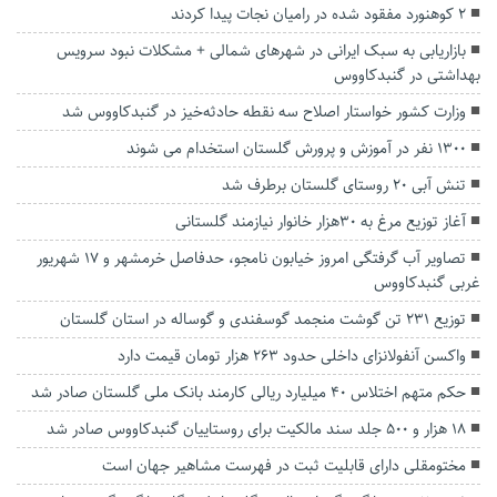
۲ کوهنورد مفقود شده در رامیان‌ نجات پیدا کردند
بازاریابی به سبک ایرانی در شهرهای شمالی + مشکلات نبود سرویس
بهداشتی در گنبدکاووس
وزارت کشور خواستار اصلاح سه نقطه حادثه‌خیز در گنبدکاووس شد
۱۳۰۰ نفر در آموزش و پرورش گلستان استخدام می شوند
تنش آبی ۲۰ روستای گلستان برطرف شد
آغاز توزیع مرغ به ۳۰هزار خانوار نیازمند گلستانی
تصاویر آب گرفتگی امروز خیابون نامجو، حدفاصل خرمشهر و 17 شهریور
غربی گنبدکاووس
توزیع ۲۳۱ تن گوشت منجمد گوسفندی و گوساله در استان گلستان
واکسن آنفولانزای داخلی حدود ۲۶۳ هزار تومان قیمت دارد
حکم متهم اختلاس ۴۰ میلیارد ریالی کارمند بانک ملی گلستان صادر شد
۱۸ هزار و ۵۰۰ جلد سند مالکیت برای روستاییان گنبدکاووس صادر شد
مختومقلی دارای قابلیت ثبت در فهرست مشاهیر جهان است