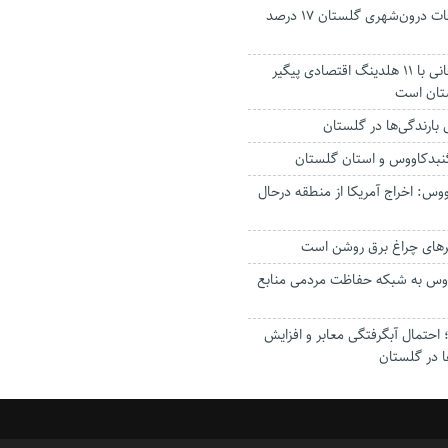
جانباختگان تصادفات درون‌شهری گلستان ۱۷ درصد
استاندار: بابک زنجانی با ۱۱ هلدینگ اقتصادی پیگیر
ستان است
گنبدکاووس و استان گلستان
وس: اخراج آمریکا از منطقه درحال
رهای چراغ برق روشن است
اووس به شبکه حفاظت مردمی منابع
حتمال آبگرفتگی معابر و افزایش
ا در گلستان