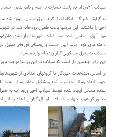
سیلاب ۲۹مرداد ماه باعث خسارت به ابنیه و تلف شدن احشام در روستای قورچای آزادشهر شد
اخیر را داشتند این بارشها باعث طغیان رودخانه شد در شهرس
مهار آبهای سطحی شده است اما در شهرستان آزادشهر علارغم 
دامنه های کوه درپ ایین دست و روستای قورچای بدلیل ع
سیلاب به منازل مسکونی کنار رودخانه وارد میشود.
این برای چندمین بار است که سیلاب در این روستا موجب بروز خ
بر اساس مشاهدات خبرنگار ما گروههای امدادی از شهرستانهای
جهت امداد رسانی حضور داشته ومشغول امداد رسانی به خسار
عمده مشکل ایجاد شده توسط سیلاب اخیر ورود آب به همراه گل
حضور گروههای جهادی تا ساعت ارسال گزارش امداد رسانی ادام