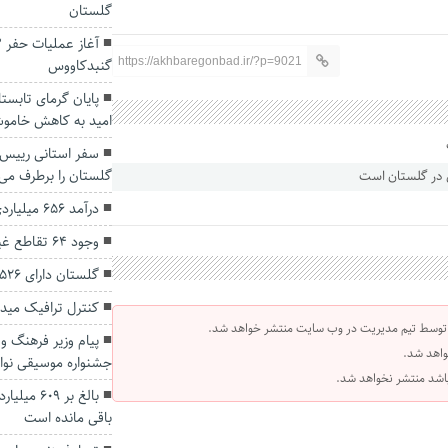
گلستان
https://akhbaregonbad.ir/?p=9021
گنبدکاووس
پایان گرمای تابست
امید به کاهش خاموش
سفر استانی رییس 
گلستان را برطرف می‌
درآمد ۶۵۶ میلیاردی گمرکات گلستان
وجود ۶۴ تقاطع غیرایمن در جاده های گلستان
گلستان دارای ۵۲۶ جانباز زیر ۲۵ درصد است
کنترل ترافیک میدان
 توسط تیم مدیریت در وب سایت منتشر خواهد شد.
پیام وزیر فرهنگ و 
واهد شد.
جشنواره موسیقی نواح
 باشد منتشر نخواهد شد.
بالغ بر ۹
باقی مانده است