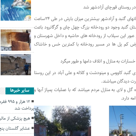
به گزارش خبرنگار پایگاه اخبار گنبد شرق استان و بویژه شهرستانهای گنبد و آزادشهر بیشترین میزان بارش در طی ۲۴ساعت
تان گنبد وجود دو رودخانه بزرگ چهل چای و گرگانرود باعث
عبور این سیلاب از رودخانه های حاشیه و داخل شهرستان و
رض کم پل ها در مسیر رودخانه با کمترین خس و خاشاک
سارات به منازل و اتلاف دامها و طیور میگرد
 گنبد کاووس و مینودشت و کلاله و علی آباد در این روستا
ت دیدگان میباشند.
 و لای به منازل مردم میباشد که با عملیات پمپاژ آبها و
سایر خبرها
ه دارد.
۱۲ هزار
پرداخت شد
هیچ پزشکی از مال
عشایر گلستان پنج 