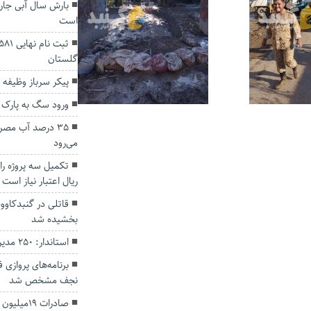
بارش‌ سال آبی جا
است
گلستان
پیکر سرباز وظیفه 
ورود سگ به پارک 
۳۵ درصد آب مص
می‌رود
ریال اعتبار نیاز است
قاتلی در گنبدکاو
بخشیده شد
استاندار: ۲۵۰ مدیر اهل سنت در گلستان داریم
برنامه‌های پروازی 
نجف مشخص شد