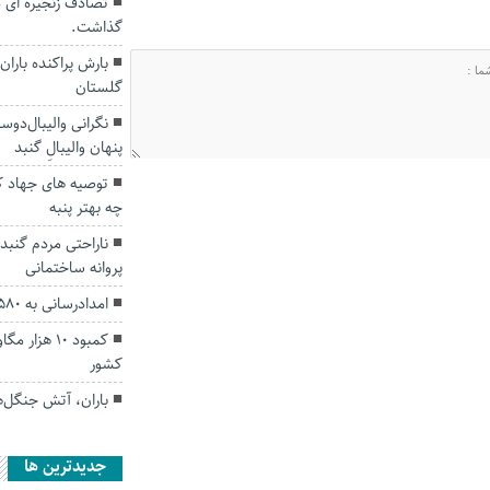
گذاشت.
بارش پراکنده بارا
گلستان
نگرانی والیبال‌دوس
پنهان والیبالِ گنبد
توصیه های جهاد ک
چه بهتر پنبه
ناراحتی مردم گنبد
پروانه ساختمانی
امدادرسانی به ۵۸۰ حادثه دیده سیل در گلستان
کمبود ۱۰ هز
کشور
باران، آتش جنگل‌
جديدترين ها