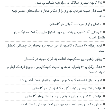
۳۵ کانون بیماری سالک در مراوه‌تپه شناسایی شد.
مسافران بلیت تورهای نوروزی را از دفاتر مجاز و سایت‌های معتبر تهیه
کنند
احتمال وقوع سیلاب ناگهانی در گلستان
شهرداری گنبدکاووس به‌دنبال خرید امتیاز برای بازگشت به لیگ برتر
والیبال است
تردد روزانه ۴۰ دستگاه کامیون از مرز اینچه برون/صادرات چمدانی تعطیل
است.
برپایی راهپیمایی محکومیت اهانت به قرآن مجید در گلستان
هدف برگزاری ۴۰ یادواره شهدای امنیت گنبدکاووس، ترویج فرهنگ ایثار و
شهادت است
تیم والیبال نشسته گنبدکاووس مغلوب پالایش نفت آبادان شد
افزایش ۲۵ درصدی تولید گل و گیاه زینتی در گلستان
افزایش ۱۶ نفری بیماران کرونایی در بیمارستان‌های گلستان
اهدای ۴٠ سری جهیزیه به نوعروسان تحت پوشش کمیته امداد