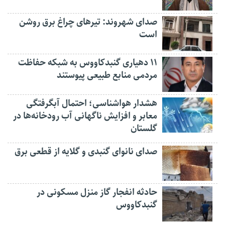
صدای شهروند: تیرهای چراغ برق روشن
است
۱۱ دهیاری گنبدکاووس به شبکه حفاظت
مردمی منابع طبیعی پیوستند
هشدار هواشناسی؛ احتمال آبگرفتگی
معابر و افزایش ناگهانی آب رودخانه‌ها در
گلستان
صدای نانوای گنبدی و گلایه از قطعی برق
حادثه انفجار گاز منزل مسکونی در
گنبدکاووس