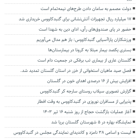
دولت مصمم به سامان دادن طرح‌های نیمه‌تمام است
۱۷ میلیارد ریال تجهیزات آتش‌نشانی برای گنبدکاووس خریداری شد
حضور در پای صندوق‌های رأی، ادای دین به شهدا است
ورزشکاران پاراآسیایی گنبدکاووس: باز هم مدال می‌آوریم
بستری یکصد بیمار مبتلا به کرونا در بیمارستان‌ها
گلستان عاری از بیماری تب برفکی در جمعیت دام است
فصل صید ماهیان استخوانی از خزر در استان گلستان تمدید شد.
افزایش بیش از ۱۶ درصدی اهدای خون در گلستان
گزارش تصویری سیلاب روستای سارجه کر گنبدکاووس
پذیرایی از مسافران نوروزی در گنبدکاووس به وقت افطار
آغاز عملیات بازگشت حجاج از روز شنبه ۱۶ تیر ۱۴۰۳
نمایشگاه بهاره در ۵ شهرستان گلستان برپا شد
لیست و اسامی ۳۸ نامزد و کاندیدای نمایندگی مجلس در گنبدکاووس