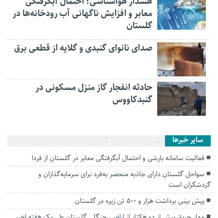
هشدار هواشناسی؛ احتمال آبگرفتگی
معابر و افزایش ناگهانی آب رودخانه‌ها در
گلستان
صدای نانوای گنبدی و گلایه از قطعی برق
حادثه انفجار گاز منزل مسکونی در
گنبدکاووس
سایر خبرها
فعالیت سامانه بارشی و احتمال آبگرفتگی معابر در گلستان از فردا
سواحل گلستان دارای جاذبه منحصر به‌فرد برای سرمایه‌گذاران و
گردشگران است
پیش بینی برداشت هزار و ۵۰۰ تن زیره در گلستان
مهار حریق بیش از دو هکتار از اراضی جنگلی گلستان طی یک هفته اخیر