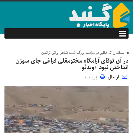
استقبال کم نظیر در مراسم بزرگداشت شاعر ایرانی ترکمن
در آق توقای آرامگاه مختومقلی فراغی جای سوزن
انداختن نبود +ویدئو
ارسال
پرینت