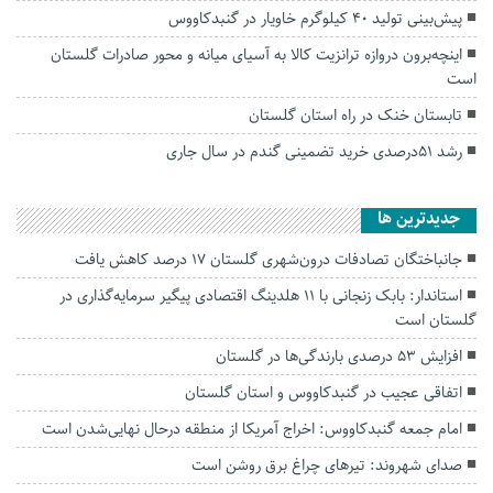
پیش‌بینی تولید ۴۰ کیلوگرم خاویار در گنبدکاووس
اینچه‌برون دروازه ترانزیت کالا به آسیای میانه و محور صادرات گلستان
است
تابستان خنک در راه استان گلستان
رشد ۵۱‌درصدی خرید تضمینی گندم در سال جاری
جديدترين ها
جانباختگان تصادفات درون‌شهری گلستان ۱۷ درصد کاهش یافت
استاندار: بابک زنجانی با ۱۱ هلدینگ اقتصادی پیگیر سرمایه‌گذاری در
گلستان است
افزایش ۵۳ درصدی بارندگی‌ها در گلستان
اتفاقی عجیب در‌ گنبدکاووس و استان گلستان
امام جمعه گنبدکاووس: اخراج آمریکا از منطقه درحال نهایی‌شدن است
صدای شهروند: تیرهای چراغ برق روشن است