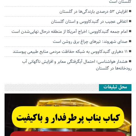
گلستان است
افزایش ۵۳ درصدی بارندگی‌ها در گلستان
اتفاقی عجیب در‌ گنبدکاووس و استان گلستان
امام جمعه گنبدکاووس: اخراج آمریکا از منطقه درحال نهایی‌شدن است
صدای شهروند: تیرهای چراغ برق روشن است
۱۱ دهیاری گنبدکاووس به شبکه حفاظت مردمی منابع طبیعی پیوستند
هشدار هواشناسی؛ احتمال آبگرفتگی معابر و افزایش ناگهانی آب
رودخانه‌ها در گلستان
محل تبلیغات