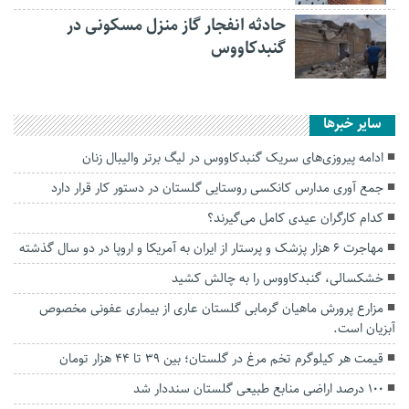
حادثه انفجار گاز منزل مسکونی در
گنبدکاووس
سایر خبرها
ادامه پیروزی‌های سریک گنبدکاووس در لیگ برتر والیبال زنان
جمع آوری مدارس کانکسی روستایی گلستان در دستور کار قرار دارد
کدام کارگران عیدی کامل می‌گیرند؟
مهاجرت ۶ هزار پزشک و پرستار از ایران به آمریکا و اروپا در دو سال گذشته
خشکسالی، گنبدکاووس را به چالش کشید
مزارع پرورش ماهیان گرمابی گلستان عاری از بیماری عفونی مخصوص
آبزیان است.
قیمت هر کیلوگرم تخم مرغ در گلستان؛ بین ۳۹ تا ۴۴ هزار تومان
۱۰۰ درصد اراضی منابع طبیعی گلستان سنددار شد