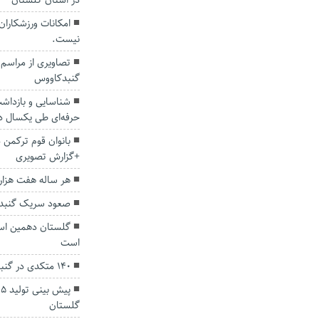
در استان گلستان
امکانات ورزشکاران
نیست.
تصاویری از مراسم
گنبدکاووس
حرفه‌ای طی یکسال د
بانوان قوم ترکمن 
+گزارش تصویری
هر ساله هفت هزار 
صعود سریک گنبد به
گلستان دهمین اس
است
۱۴۰ متکدی در گنبدکاووس ساماندهی شدند
گلستان