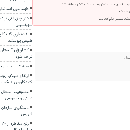
 توسط تیم مدیریت در وب سایت منتشر خواهد شد.
طهماسبی استاندار
واهد شد.
هنر چیق‌بافی ترکم
 باشد منتشر نخواهد شد.
شهرنشینی
۱۱ دهیاری گنبدک
طبیعی پیوستند
کشاورزان گلستان: 
فراهم شود
بخشش سیزده محک
ارتفاع سیلاب روست
گنبدکاووس +عکس
ممنوعیت اشتغال م
دولتی و خصوصی
دستگیری سارقان ک
کاووس
رف