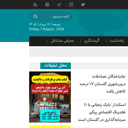
جمعه / ۱۶ مرداد / ۱۴۰۵
Friday, 7 August , 2026
یادداشت
گردشگری
معرفی مشاغل
محل تبلیغات
جانباختگان تصادفات
درون‌شهری گلستان ۱۷ درصد
کاهش یافت
استاندار: بابک زنجانی با ۱۱
هلدینگ اقتصادی پیگیر
سرمایه‌گذاری در گلستان است