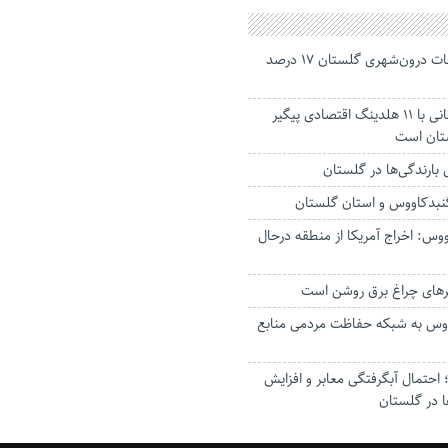
جانباختگان تصادفات درون‌شهری گلستان ۱۷ درصد
استاندار: بابک زنجانی با ۱۱ هلدینگ اقتصادی پیگیر
ستان است
گنبدکاووس و استان گلستان
وس: اخراج آمریکا از منطقه درحال
رهای چراغ برق روشن است
اووس به شبکه حفاظت مردمی منابع
حتمال آبگرفتگی معابر و افزایش
ا در گلستان