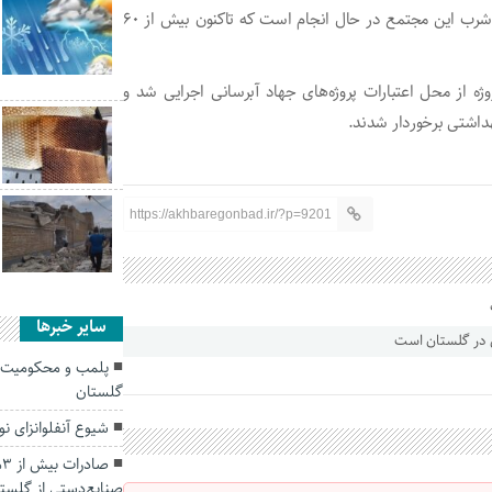
عملیات خط انتقال به طول ۱۸ کیلومتر جهت رفع مشکل آب شرب این مجتمع در حال انجام است که تاکنون بیش از ۶۰
 از محل اعتبارات پروژه‌های جهاد آبرسانی اجرایی شد و
https://akhbaregonbad.ir/?p=9201
سایر خبرها
گلستان
شیوع آنفلوانزای نوع A در استان گل
صنایع‌دستی از گلست