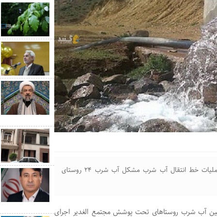
سرپرست شرکت آب و فاضلاب گلستان گفت: با اجرای عملیات خط انتقال آب شرب مشکل آب شرب ۲۴ روستای
مین آب شرب روستا‌های تحت پوشش مجتمع الغدیر اجرای