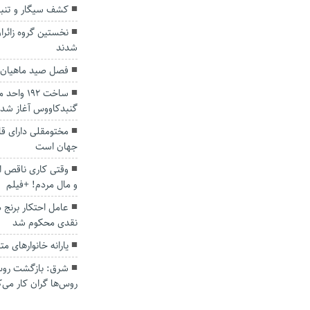
کشف سیگار و تنبا
نخستین گروه زائر
شدند
فصل صید ماهیان ا
ساخت ۱۹۲
گنبدکاووس آغاز شد
مختومقلی دارای ق
جهان است
وقتی کاری ناقص ا
و‌ مال مردم! +فیلم
نقدی محکوم شد
یارانه خانوارهای متوسط ۳ ب
شرق: بازگشت روس‌ه
روس‌ها گران کار می‌ک