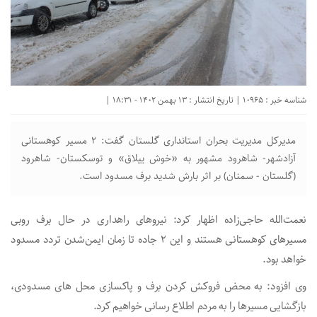
شناسه خبر : 10965 | تاریخ انتشار : 13 بهمن 1402 - 18:31 |
مدیرکل مدیریت بحران استانداری گلستان گفت: ۲ مسیر کوهستانی
آزادشهر- شاهرود مشهور به «خوش ییلاق» و توسکستان- شاهرود
(گلستان - سمنان) بر اثر بارش شدید برف مسدود است.
نعمت‌الله حاجی‌زاده اظهار کرد: نیروهای راهداری در حال برف روبی
مسیرهای کوهستانی هستند و این ۲ جاده تا زمان ایمن‌شدن تردد مسدود
خواهد بود.
وی افزود: به محض فروکش کردن برف و پاکسازی محل های مسدودی،
بازگشایی مسیرها را به مردم اطلاع رسانی خواهیم کرد.