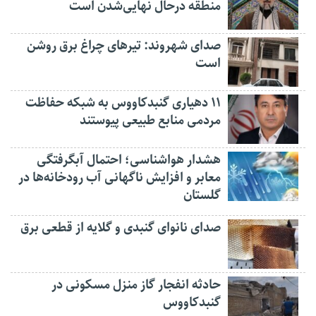
منطقه درحال نهایی‌شدن است
صدای شهروند: تیرهای چراغ برق روشن
است
۱۱ دهیاری گنبدکاووس به شبکه حفاظت
مردمی منابع طبیعی پیوستند
هشدار هواشناسی؛ احتمال آبگرفتگی
معابر و افزایش ناگهانی آب رودخانه‌ها در
گلستان
صدای نانوای گنبدی و گلایه از قطعی برق
حادثه انفجار گاز منزل مسکونی در
گنبدکاووس