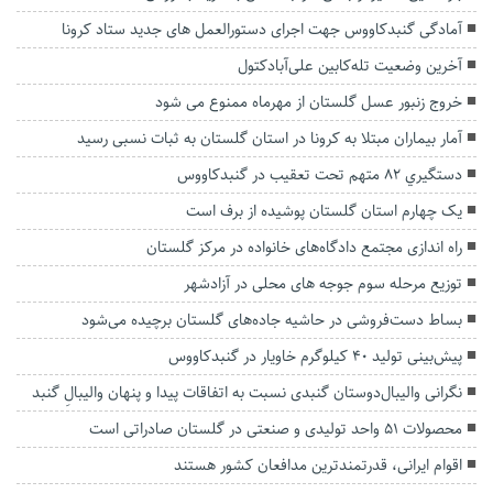
آمادگی گنبدکاووس جهت اجرای دستورالعمل های جدید ستاد کرونا
آخرین وضعیت تله‌کابین علی‌آبادکتول
خروج زنبور عسل گلستان از مهرماه ممنوع می شود
آمار بیماران مبتلا به کرونا در استان گلستان به ثبات نسبی رسید
دستگيري 82 متهم تحت تعقيب در گنبدكاووس
یک چهارم استان گلستان پوشیده از برف است
راه اندازی مجتمع دادگاه‌های خانواده در مرکز گلستان
توزیع مرحله سوم جوجه های محلی در آزادشهر
بساط دست‌فروشی در حاشیه جاده‌های گلستان برچیده می‌شود
پیش‌بینی تولید ۴۰ کیلوگرم خاویار در گنبدکاووس
نگرانی والیبال‌دوستان گنبدی نسبت به اتفاقات‌ پیدا و پنهان والیبالِ گنبد
محصولات ۵۱ واحد تولیدی و صنعتی در گلستان صادراتی است
اقوام ایرانی، قدرتمندترین مدافعان کشور هستند