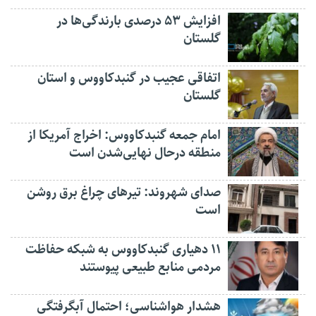
افزایش ۵۳ درصدی بارندگی‌ها در
گلستان
اتفاقی عجیب در‌ گنبدکاووس و استان
گلستان
امام جمعه گنبدکاووس: اخراج آمریکا از
منطقه درحال نهایی‌شدن است
صدای شهروند: تیرهای چراغ برق روشن
است
۱۱ دهیاری گنبدکاووس به شبکه حفاظت
مردمی منابع طبیعی پیوستند
هشدار هواشناسی؛ احتمال آبگرفتگی