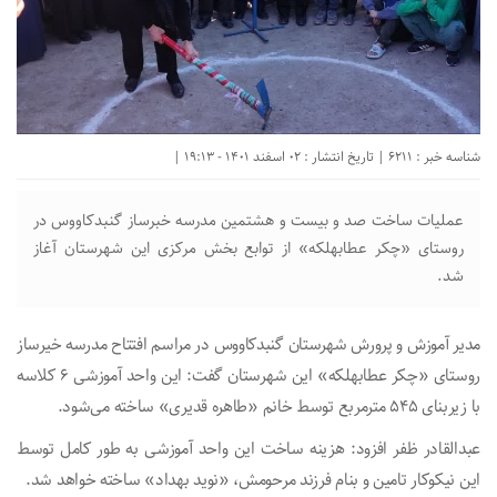
شناسه خبر : 6211 | تاریخ انتشار : 02 اسفند 1401 - 19:13 |
عملیات ساخت صد و بیست و هشتمین مدرسه خبرساز گنبدکاووس در
روستای «چکر عطابهلکه» از توابع بخش مرکزی این شهرستان آغاز
شد.
مدیر آموزش و پرورش شهرستان گنبدکاووس در مراسم افتتاح مدرسه خیرساز
روستای «چکر عطابهلکه» این شهرستان گفت: این واحد آموزشی ۶ کلاسه
با زیربنای ۵۴۵ مترمربع توسط خانم «طاهره قدیری» ساخته می‌شود.
عبدالقادر ظفر افزود: هزینه ساخت این واحد آموزشی به طور کامل توسط
این نیکوکار تامین و بنام فرزند مرحومش، «نوید بهداد» ساخته خواهد شد.