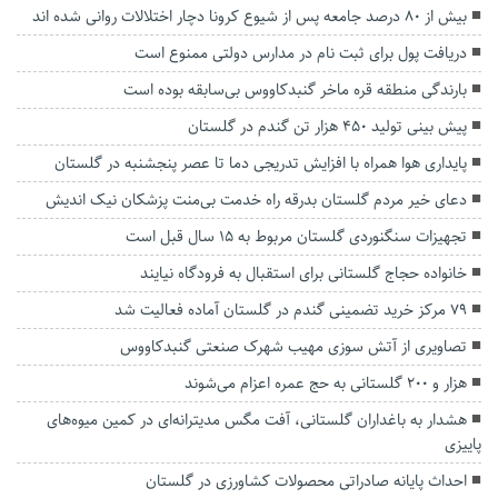
بیش از ۸۰‌ درصد جامعه پس از شیوع کرونا دچار اختلالات روانی شده اند
دریافت پول برای ثبت نام در مدارس دولتی ممنوع است
بارندگی منطقه قره ماخر گنبدکاووس بی‌سابقه بوده است
پیش بینی تولید ۴۵۰ هزار تن گندم در گلستان
پایداری هوا همراه با افزایش تدریجی دما تا عصر پنجشنبه در گلستان
دعای خیر مردم گلستان بدرقه راه خدمت بی‌منت پزشکان نیک اندیش
تجهیزات سنگنوردی گلستان مربوط به ۱۵ سال قبل است
خانواده حجاج گلستانی برای استقبال به فرودگاه نیایند
۷۹ مرکز خرید تضمینی گندم در گلستان آماده فعالیت شد
تصاویری از آتش سوزی مهیب شهرک صنعتی گنبدکاووس
هزار و ۲۰۰ گلستانی به حج عمره اعزام می‌شوند
هشدار به باغداران گلستانی، آفت مگس مدیترانه‌ای در کمین میوه‌های
پاییزی
احداث پایانه صادراتی محصولات کشاورزی در گلستان