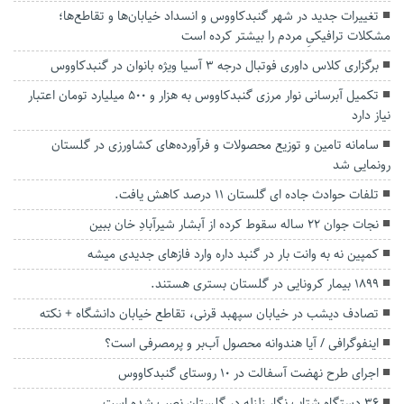
تغییرات جدید در شهر گنبدکاووس و انسداد خیابان‌ها و تقاطع‌ها؛
مشکلات ترافیکیِ مردم را بیشتر کرده است
برگزاری کلاس داوری فوتبال درجه ۳ آسیا ویژه بانوان در گنبدکاووس
تکمیل آبرسانی نوار مرزی گنبدکاووس به هزار و ۵۰۰ میلیارد تومان اعتبار
نیاز دارد
سامانه تامین و توزیع محصولات و فرآورده‌های کشاورزی در گلستان
رونمایی شد
تلفات حوادث جاده ای گلستان ۱۱ درصد کاهش یافت.
نجات جوان ۲۲ ساله سقوط کرده از آبشار شیرآبادِ خان ببین
کمپین نه به وانت بار در گنبد داره وارد فازهای جدیدی میشه
۱۸۹۹ بیمار کرونایی در گلستان بستری هستند.
تصادف دیشب در خیابان سپهبد قرنی، تقاطع خیابان دانشگاه + نکته
اینفوگرافی / آیا هندوانه محصول آب‌بر و پرمصرفی است؟
اجرای طرح نهضت آسفالت در ۱۰ روستای گنبدکاووس
۳۶ دستگاه شتاب نگار زلزله در گلستان نصب شده است