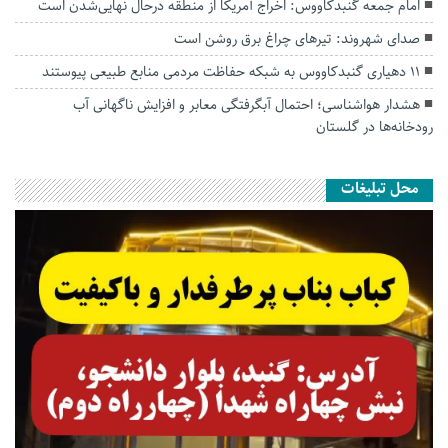
امام جمعه گنبدکاووس: اخراج آمریکا از منطقه درحال نهایی‌شدن است
صدای شهروند: تیرهای چراغ برق روشن است
۱۱ دهیاری گنبدکاووس به شبکه حفاظت مردمی منابع طبیعی پیوستند
هشدار هواشناسی؛ احتمال آبگرفتگی معابر و افزایش ناگهانی آب
رودخانه‌ها در گلستان
محل تبلیغات