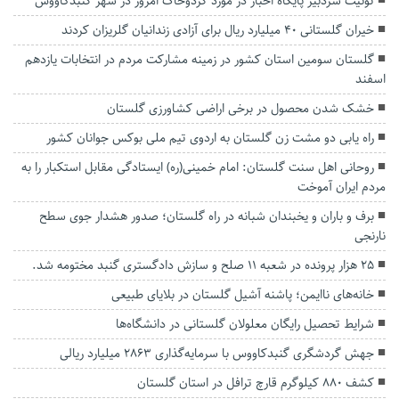
توئیت سردبیر پایگاه اخبار در مورد گردوخاک امروز در شهر گنبدکاووس
خیران گلستانی ۴۰ میلیارد ریال برای آزادی زندانیان گلریزان کردند
گلستان سومین استان کشور در زمینه مشارکت مردم در انتخابات یازدهم
اسفند
خشک شدن محصول در برخی اراضی کشاورزی گلستان
راه یابی دو مشت زن گلستان به اردوی تیم ملی بوکس جوانان کشور
روحانی اهل سنت گلستان: امام خمینی(ره) ایستادگی مقابل استکبار را به
مردم ایران آموخت
برف و باران و یخبندان شبانه در راه گلستان؛ صدور هشدار جوی سطح
نارنجی
۲۵ هزار پرونده در شعبه ۱۱ صلح و سازش دادگستری گنبد مختومه شد.
خانه‌های ناایمن؛ پاشنه آشیل گلستان در بلایای طبیعی
شرایط تحصیل رایگان معلولان گلستانی در دانشگاه‌ها
جهش گردشگری گنبدکاووس با سرمایه‌گذاری ۲۸۶۳ میلیارد ریالی
کشف ۸۸۰ کیلوگرم قارچ ترافل در استان گلستان