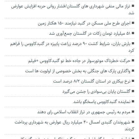
تراز مالی منفی شهرداری های گلستان/فشار روانی حربه افزایش عوارض
شد
اجرای طرح ملی مسکن در گنبد نیازمند ۱۵۰ هکتار زمین
۵۱ میلیارد تومان زکات در گلستان جمع‌آوری شد
بارش باران، شرایط کشت ۹۰ درصد زراعت پاییزه در گنبدکاووس را فراهم
کرد
حرکت خطرناک موتورسوار در جاده خط نو گنبدکاووس +فیلم
واگذاری پارک های جنگلی به بخش خصوصی از اولویت ها است
نرخ بیکاری در استان گلستان ۸/۲ درصد است
گلستان پایان بی‌سوادی را جشن می‌گیرد
نماینده گنبدکاووس پاسخگو باشد
مردم به رئیس جمهوری در تراز انقلاب اسلامی رای دهند
شهروندان گنبدی امسال ۴۰ میلیارد ریال عوارض به شهرداری پرداخت
کردند