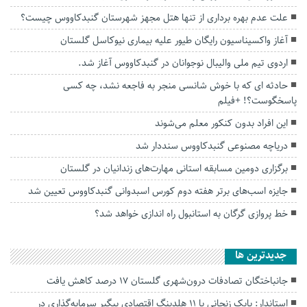
علت عدم بهره برداری از تنها هتل مجهز شهرستان گنبدکاووس چیست؟
آغاز واکسیناسیون رایگان طیور علیه بیماری نیوکاسل گلستان
اردوی تیم ملی والیبال نوجوانان در گنبدکاووس آغاز شد.
حادثه ای که با خوش شانسی منجر به فاجعه نشد، چه کسی
پاسخگوست؟! +فیلم
این افراد بدون کنکور معلم می‌شوند
دریاچه مصنوعی گنبدکاووس سنددار شد
برگزاری دومین مسابقه استانی مهارت‌های زندانیان در گلستان
جایزه اسب‌های برتر هفته دوم کورس اسبدوانی گنبدکاووس تعیین شد
خط پروازی گرگان به استانبول راه اندازی خواهد شد؟
جديدترين ها
جانباختگان تصادفات درون‌شهری گلستان ۱۷ درصد کاهش یافت
استاندار: بابک زنجانی با ۱۱ هلدینگ اقتصادی پیگیر سرمایه‌گذاری در