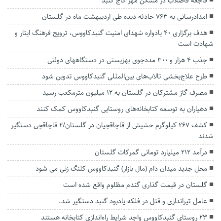
فاجعه فاضلاب در مسکن مهر کاج گنبد
امدادرسانی به ۷۶۳ حادثه دیده طی اردیبهشت ماه در گلستان
هدف برگزاری ۴۰ یادواره شهدای امنیت گنبدکاووس، ترویج فرهنگ ایثار و
شهادت است
جذب ۴ هزار و ۳۰۰ مددجوی بهزیستی در دستگاههای دولتی
طرح علاج‌بخشی تالاب‌های بین‌المللی گنبدکاووس تدوین شود
مصرف گاز مشترکان در گلستان به ۱۲ میلیون مترمکعب رسید
دهیاران به توسعه کتابخانه‌های روستایی گنبدکاووس کمک کنند
کشف ۲۶۷ کیلوگرم حشیش از قاچاقچیان در گلستان/۲ قاچاقچی دستگیر
شدند
درآمد ۲۱۲ میلیارد تومانی گمرکات گلستان
محل جدید میدان دام (مال بازار) گنبدکاووس کلنگ زنی می شود
گلستان در قیمت گذاری گندم مظلوم واقع شده است
عامل تیراندازی و قتل در فلکه یادبود گنبد دستگیر شد.
۲۳ روستای گنبدکاووس واجد شرایط راه‌اندازی کتابخانه هستند