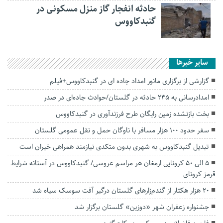
حادثه انفجار گاز منزل مسکونی در
گنبدکاووس
سایر خبرها
گزارشی از برگزاری مانور امداد جاده ای در گنبدکاووس+فیلم
امدادرسانی به ۲۴۵ حادثه در گلستان/حوادث جاده‌ای در صدر
بخت بازنشده زمین رایگان طرح فرزندآوری در گنبدکاووس
سفر حدود ۱۰۰ هزار مسافر با ناوگان حمل و نقل عمومی گلستان
تبدیل گنبدکاووس به شهری بدون متکدی نیازمند همراهی خیران است
5 الی 50 کرونایی ارمغان هر مراسم عروسی/ گنبدکاووس در آستانه شرایط
قرمز کرونای
۲۰ هزار هکتار از گندم‌زارهای گلستان درگیر آفت سوسک سیاه شد
جشنواره زعفران شهر «دوزین» گلستان برگزار شد