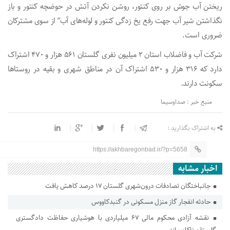
ریختن آب جوش بر روی کنتور، روشن نکردن آتش در حوضچه کنتور و باز
نگذاشتن شیر آب جهت رفع یخ زدگی کنتور و لوله‌های آب” از سوی مشترکان
ضروری است.
شرکت آب و فاضلاب استان ۲ میلیون نفری گلستان ۵۶۱ هزار و ۴۷۰ اشتراک
دارد که ۳۱۶ هزار و ۵۳۰ اشتراک آن در مناطق شهری و بقیه در روستاها
سکونت دارند.
منبع خبر : صداوسیما
به اشتراک بگذارید :
https://akhbaregonbad.ir/?p=5658
اخبار مشابه
جانباختگان تصادفات درون‌شهری گلستان ۱۷ درصد کاهش یافت
حادثه انفجار گاز منزل مسکونی در گنبدکاووس
نقشه آزادی محکوم مالی ۶۷ میلیاردی با هوشیاری حفاظت دادگستری