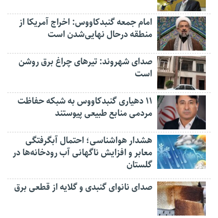
امام جمعه گنبدکاووس: اخراج آمریکا از
منطقه درحال نهایی‌شدن است
صدای شهروند: تیرهای چراغ برق روشن
است
۱۱ دهیاری گنبدکاووس به شبکه حفاظت
مردمی منابع طبیعی پیوستند
هشدار هواشناسی؛ احتمال آبگرفتگی
معابر و افزایش ناگهانی آب رودخانه‌ها در
گلستان
صدای نانوای گنبدی و گلایه از قطعی برق