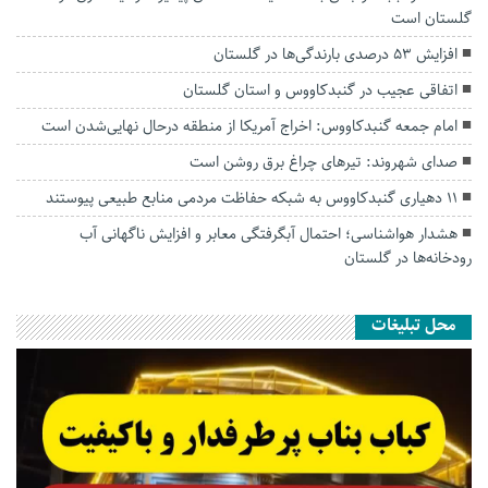
گلستان است
افزایش ۵۳ درصدی بارندگی‌ها در گلستان
اتفاقی عجیب در‌ گنبدکاووس و استان گلستان
امام جمعه گنبدکاووس: اخراج آمریکا از منطقه درحال نهایی‌شدن است
صدای شهروند: تیرهای چراغ برق روشن است
۱۱ دهیاری گنبدکاووس به شبکه حفاظت مردمی منابع طبیعی پیوستند
هشدار هواشناسی؛ احتمال آبگرفتگی معابر و افزایش ناگهانی آب
رودخانه‌ها در گلستان
محل تبلیغات