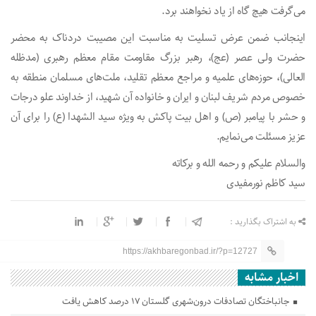
می‌گرفت هیچ گاه از یاد نخواهند برد.
اینجانب ضمن عرض تسلیت به مناسبت این مصیبت دردناک به محضر
حضرت ولی عصر (عج)، رهبر بزرگ مقاومت مقام معظم رهبری (مدظله
العالی)، حوزه‌های علمیه و مراجع معظم تقلید، ملت‌های مسلمان منطقه به
خصوص مردم شریف لبنان و ایران و خانواده آن شهید، از خداوند علو درجات
و حشر با پیامبر (ص) و اهل بیت پاکش به ویژه سید الشهدا (ع) را برای آن
عزیز مسئلت می‌نمایم.
والسلام علیکم و رحمه الله و برکاته
سید کاظم نورمفیدی
به اشتراک بگذارید :
https://akhbaregonbad.ir/?p=12727
اخبار مشابه
جانباختگان تصادفات درون‌شهری گلستان ۱۷ درصد کاهش یافت