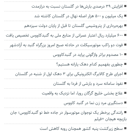
افزایش ۳۹ درصدی بارش‌ها در گلستان نسبت به درازمدت
یک میلیون و ۵۰۰ هزار اصله نهال در گلستان کاشته شد
بهره‌برداری از پتروشیمی گلستان تا قبل از پایان دولت سیزدهم
۶۰۰ میلیارد ریال اعتبار عمرانی از منابع ملی به گنبدکاووس تخصیص یافت
فوت دو راکب موتورسیکلت در حادثه صبح امروز بزرگراه گنبد به آزادشهر
۱۰ مصدوم براثر واژگونی پراید در گنبدکاووس
چطوری بفهمیم کدام دهک یارانه هستیم؟
اجرای طرح کالابرگ الکترونیکی برای ۳ دهک اول از شنبه در گلستان
نفوذ سامانه سرد و بارشی از فردا به گلستان
علاج بخشی خلیج گرگان رویا، اما نزدیک به واقعیت
دستگیری مرد زن نما در گنبد کاووس
رانندگی پرخطر یک نوجوان موتورسوار در جاده خط نو گنبدکاووس؛ جان
بازیچه هیجان +فیلم
سطح زیرکشت پنبه کشور همچنان روبه کاهش است