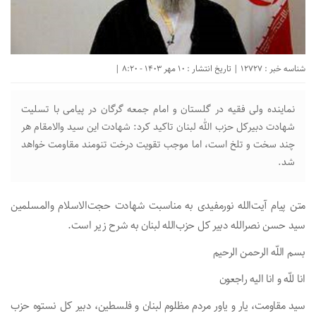
شناسه خبر : 12727 | تاریخ انتشار : 10 مهر 1403 - 8:20 |
نماینده ولی فقیه در گلستان و امام جمعه گرگان در پیامی با تسلیت
شهادت دبیرکل حزب الله لبنان تاکید کرد: شهادت این سید والامقام هر
چند سخت و تلخ است، اما موجب تقویت درخت تنومند مقاومت خواهد
شد.
متن پیام آیت‌الله نورمفیدی به مناسبت شهادت حجت‌الاسلام والمسلمین
سید حسن نصرالله دبیر کل حزب‌الله لبنان به شرح زیر است.
بسم اللّه الرحمن الرحیم
انا للّه و انا الیه راجعون
سید مقاومت، یار و یاور مردم مظلوم لبنان و فلسطین، دبیر کل نستوه حزب