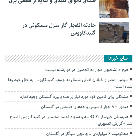
صدای نانوای گنبدی و گلایه از قطعی برق
حادثه انفجار گاز منزل مسکونی در
گنبدکاووس
سایر خبرها
هیچ دانشجویی مجاز به تحصیل در دو رشته نیست
سومین معبر و خیابان اصلی شمال به جنوب گنبدکاووس به حال خود رها
شده است
مشکلی برای تامین کود مورد نیاز زراعت پاییزه گلستان وجود ندارد
صدور ۸۰۰ جواز تاسیس واحد‌های صنعتی در گلستان
هنرستان خیرساز ۱۲ کلاسه زنده یاد احمد محمدی در گنبدکاووس افتتاح
شد +گزارش تصویری
محکومیت ۶ میلیاردی قاچاقچی سیگار در گلستان