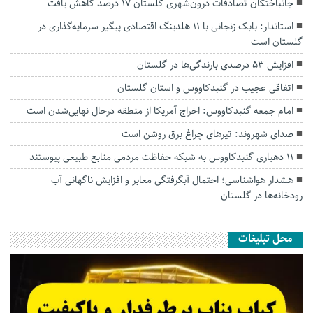
جانباختگان تصادفات درون‌شهری گلستان ۱۷ درصد کاهش یافت
استاندار: بابک زنجانی با ۱۱ هلدینگ اقتصادی پیگیر سرمایه‌گذاری در
گلستان است
افزایش ۵۳ درصدی بارندگی‌ها در گلستان
اتفاقی عجیب در‌ گنبدکاووس و استان گلستان
امام جمعه گنبدکاووس: اخراج آمریکا از منطقه درحال نهایی‌شدن است
صدای شهروند: تیرهای چراغ برق روشن است
۱۱ دهیاری گنبدکاووس به شبکه حفاظت مردمی منابع طبیعی پیوستند
هشدار هواشناسی؛ احتمال آبگرفتگی معابر و افزایش ناگهانی آب
رودخانه‌ها در گلستان
محل تبلیغات