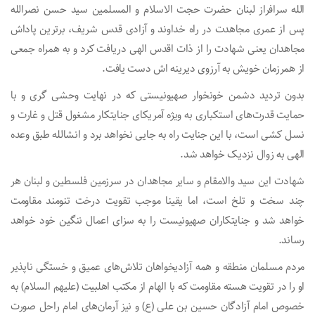
الله سرافراز لبنان حضرت حجت الاسلام و المسلمین سید حسن نصرالله
پس از عمری مجاهدت در راه خداوند و آزادی قدس شریف، برترین پاداش
مجاهدان یعنی شهادت را از ذات اقدس الهی دریافت کرد و به همراه جمعی
از همرزمان خویش به آرزوی دیرینه اش دست یافت.
بدون تردید دشمن خونخوار صهیونیستی که در نهایت وحشی گری و با
حمایت قدرت‌های استکباری به ویژه آمریکای جنایتکار مشغول قتل و غارت و
نسل کشی است، با این جنایت راه به جایی نخواهد برد و انشالله طبق وعده
الهی به زوال نزدیک خواهد شد.
شهادت این سید والامقام و سایر مجاهدان در سرزمین فلسطین و لبنان هر
چند سخت و تلخ است، اما یقینا موجب تقویت درخت تنومند مقاومت
خواهد شد و جنایتکاران صهیونیست را به سزای اعمال ننگین خود خواهد
رساند.
مردم مسلمان منطقه و همه آزادیخواهان تلاش‌های عمیق و خستگی ناپذیر
او را در تقویت هسته مقاومت که با الهام از مکتب اهلبیت (علیهم السلام) به
خصوص امام آزادگان حسین بن علی (ع) و نیز آرمان‌های امام راحل صورت