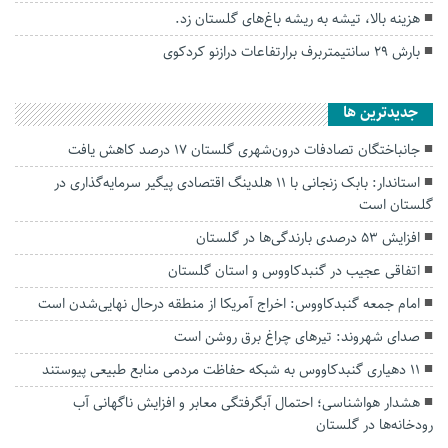
هزینه بالا، تیشه به ریشه باغ‌های گلستان زد.
بارش ۲۹ سانتیمتربرف برارتفاعات درازنو کردکوی
جديدترين ها
جانباختگان تصادفات درون‌شهری گلستان ۱۷ درصد کاهش یافت
استاندار: بابک زنجانی با ۱۱ هلدینگ اقتصادی پیگیر سرمایه‌گذاری در
گلستان است
افزایش ۵۳ درصدی بارندگی‌ها در گلستان
اتفاقی عجیب در‌ گنبدکاووس و استان گلستان
امام جمعه گنبدکاووس: اخراج آمریکا از منطقه درحال نهایی‌شدن است
صدای شهروند: تیرهای چراغ برق روشن است
۱۱ دهیاری گنبدکاووس به شبکه حفاظت مردمی منابع طبیعی پیوستند
هشدار هواشناسی؛ احتمال آبگرفتگی معابر و افزایش ناگهانی آب
رودخانه‌ها در گلستان