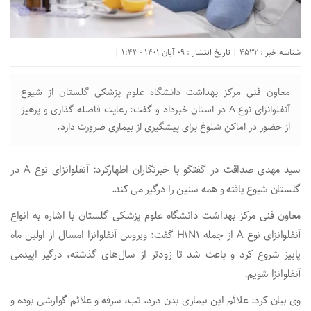
شناسه خبر : 4532 | تاریخ انتشار : 09 آبان 1401 - 1:43 |
معاون فنی مرکز بهداشت دانشگاه علوم پزشکی گلستان از شیوع
آنفلوانزای نوع A در استان خبرداد و گفت: رعایت فاصله گذاری و پرهیز
از حضور در اماکن شلوغ برای پیشگیری از بیماری ضرورت دارد.
سید مهدی صداقت در گفتگو با خبرنگاران اظهارکرد: آنفلوانزای نوع A در
گلستان شیوع یافته و همه سنین را درگیر می کند.
معاون فنی مرکز بهداشت دانشگاه علوم پزشکی گلستان با اشاره به انواع
آنفلوانزای نوع A از جمله H1N1 گفت: ویروس آنفلوانزا امسال از اولین ماه
پاییز شروع کرد و باعث شد تا زودتر از سال‌های گذشته، درگیر اپیدمی
آنفلوانزا شویم.
وی بیان کرد: علائم این بیماری بدن درد، تب، سرفه و علائم گوارشی بوده و