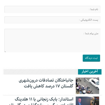
آخرین اخبار
جانباختگان تصادفات درون‌شهری
گلستان ۱۷ درصد کاهش یافت
استاندار: بابک زنجانی با ۱۱ هلدینگ