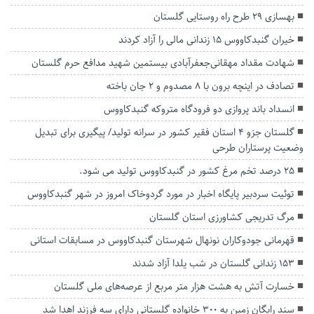
بهسازی ۲۹ طرح راه روستایی گلستان
خیران گنبدکاووس ۱۵ زندانی مالی را آزاد کردند
شهادت مقداد مهقانی‌جعفرآبادی بیستمین شهید مدافع حرم گلستان
تصادف در اینچه برون با ۸ مصدوم و ۲ جان باخته
انسداد باند پروازی دو فرودگاه متروکه گنبدکاووس
گلستان جزو ۴ استان فقیر کشور در سرانه تولید/ پیگیری برای تبدیل
وضعیت پرستاران طرحی
۲۵ درصد تخم مرغ کشور در گنبدکاووس تولید می شود.
توئیت سردبیر پایگاه اخبار در مورد گردوخاک امروز در شهر گنبدکاووس
مرگ تدریجی کشاورزی استان گلستان
قهرمانی جودوکاران نونهال شهرستان گنبدکاووس در مسابقات استانی
۱۵۳ زندانی گلستان در شب یلدا آزاد شدند
خسارت آتش به هشت هزار متر مربع از عرصه‌های ملی گلستان
سند رایگان زمین به ۳۰۰ خانواده گلستانی دارای سه فرزند اهدا شد