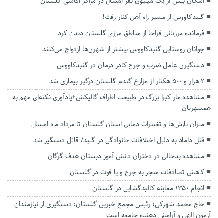
اسکان بیش از یک میلیون نفر امسال در مراکز اقامتی گلستان
گنبدکاووس از مسیر راه آهن کنار رفت!
فرمانده مرزبانی فراجا از مناطق مرزی گلستان دیدن کرد
جوانان روستایی گنبدکاووس بیشتر از شهری‌ها ازدواج می‌کنند
دستگیری عامل ضرب و جرح کادر درمان در گنبدکاووس
۲ هزار و ۵۰۰ هکتار از مزارع گندم گلستان درگیر بیماری شد
مشاهده مار کبرا بزرگ در طبیعت اطراف گالیکش+یادآوری نکته‌ای مهم به
همشهریان
میزان بارش‌ها و تغییرات دمایی استان گلستان تا مرداد ماه امسال
قتل داماد به دلیل اختلافات خانوادگی در گنبد/ قاتل دستگیر شد
مشاهده بدحالی در دختران دانش آموز دبستان هدف گرگان
کاهش تصادفات منجر به جرح و یا فوت در گلستان
انجام ۱۳۵۰ معاینه کالبدگشایی در گلستان
حاج محمد شهرکی؛ رئیس مجمع خیرین گلستان: دستگیری از نیازمندان
آزمون الهی و آرامش دهنده جامعه است