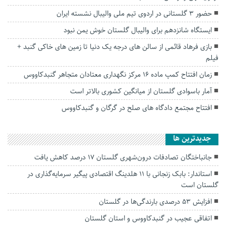
حضور ۳ گلستانی در اردوی تیم ملی والیبال نشسته ایران
ایستگاه شانزدهم برای والیبال گلستان خوش یمن نبود
بازی فرهاد قائمی از سالن های درجه یک دنیا تا زمین های خاکی گنبد +
فیلم
زمان افتتاح کمپ ماده 16 مرکز نگهداری معتادان متجاهر گنبدکاووس
آمار باسوادی گلستان از میانگین کشوری بالاتر است
افتتاح مجتمع دادگاه های صلح در گرگان و گنبدکاووس
جديدترين ها
جانباختگان تصادفات درون‌شهری گلستان ۱۷ درصد کاهش یافت
استاندار: بابک زنجانی با ۱۱ هلدینگ اقتصادی پیگیر سرمایه‌گذاری در
گلستان است
افزایش ۵۳ درصدی بارندگی‌ها در گلستان
اتفاقی عجیب در‌ گنبدکاووس و استان گلستان