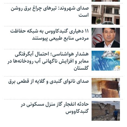
صدای شهروند: تیرهای چراغ برق روشن
است
۱۱ دهیاری گنبدکاووس به شبکه حفاظت
مردمی منابع طبیعی پیوستند
هشدار هواشناسی؛ احتمال آبگرفتگی
معابر و افزایش ناگهانی آب رودخانه‌ها در
گلستان
صدای نانوای گنبدی و گلایه از قطعی برق
حادثه انفجار گاز منزل مسکونی در
گنبدکاووس