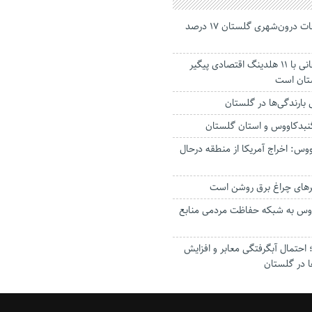
جانباختگان تصادفات درون‌شهری گلستان ۱۷ درصد
استاندار: بابک زنجانی با ۱۱ هلدینگ اقتصادی پیگیر
ستان است
گنبدکاووس و استان گلستان
وس: اخراج آمریکا از منطقه درحال
رهای چراغ برق روشن است
اووس به شبکه حفاظت مردمی منابع
حتمال آبگرفتگی معابر و افزایش
ا در گلستان