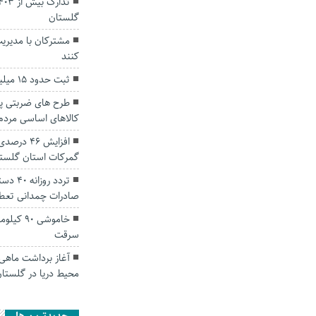
گلستان
مشترکان با مدیری
کنند
ثبت حدود ۱۵ میلیون تردد از اول شهریور در گلستان
طرح های ضربتی پل
کالاهای اساسی مردم
افزایش ۴۶
گمرکات استان گلست
تردد ر
صادرات چمدانی تعط
خاموشی ۰
سرقت
آغاز برداشت ماهی 
محیط دریا در گلستا