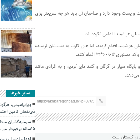
ر کارت نیز دفاتر خدمات و پست وجود دارد و صاحبان آن باید هر چه سریعتر برای
ملی هوشمند اقدام کردند، اما هنوز کارت به دستشان نرسیده
۶۰۹*۴* اقدام کنند.
ایگاه سیار در گرگان و گنبد دایر کردیم و به افرادی مانند
می‌دهد.
سایر خبرها
https://akhbaregonbad.ir/?p=3765
پورابراهیمی: هرگو
ذی‌نفعان تامین اجت
سرمایه‌گذاران منطق
15ساله برخوردار می‌شوند.