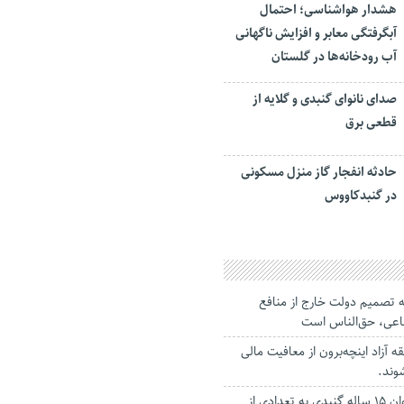
هشدار هواشناسی؛ احتمال
آبگرفتگی معابر و افزایش ناگهانی
آب رودخانه‌ها در گلستان
صدای نانوای گنبدی و گلایه از
قطعی برق
حادثه انفجار گاز منزل مسکونی
در گنبدکاووس
نه تصمیم دولت خارج از منافع
ماعی، حق‌الناس است
ه آزاد اینچه‌برون از معافیت مالی
اهدای اعضای نوجوان ۱۵ ساله گنبدی به تعدادی از