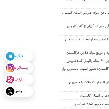
ترین سرانه ورزشی استان گلستان
رغ و خوراک آبزیان از گنبدکاووس
احداث مدرسه توسط شرکت سیمان
تلگرام
دکاووس
اینستاگرام
لستان: تامین امنیت مهمترین نیاز
آپارات
ی افزایش تعاملات با جمهوری
ایکس
ستان نزولی شد+آمار امروز