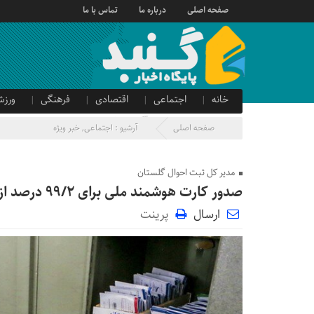
صفحه اصلی
درباره ما
تماس با ما
خانه
اجتماعی
اقتصادی
فرهنگی
ورزش
صدای شهروند
آگهی دولتی
صفحه اصلی
آرشیو :
اجتماعی
,
خبر ویژه
مدیر کل ثبت احوال گلستان
صدور کارت هوشمند ملی برای ۹۹/2 درصد از جمعیت بالای ۱۵ سال در استان گلستان
ارسال
پرینت