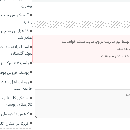
بیماران
گنبدکاووس ضعیف 
را دارد
۱۸ هزار تن تخم‌م
صادر شد
 توسط تیم مدیریت در وب سایت منتشر خواهد شد.
امضا توافقنامه 
واهد شد.
پیوند گلستان
 باشد منتشر نخواهد شد.
پلمب ۱۰۴ مرکز تهیه و توزیع مواد غذایی درگلستان
یوسف خروس بوقچی ۶۳ ساله والیبال گنب
روحانی اهل سنت گ
جامعه است
آمادگی گلستان برا
تاتارستان روسیه
کاهش ۱۰ درجه‌ای دما در استان گلستان
کرونا در استان گل