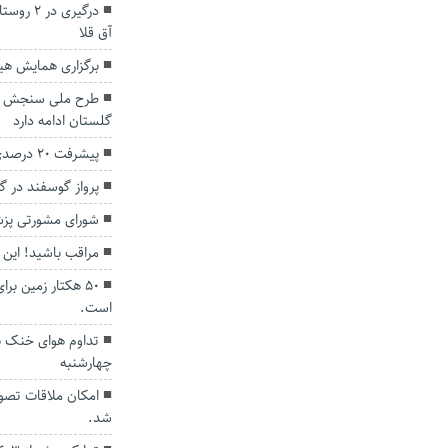
درگیری د
آق قلا
برگزاری همایش هیا
طرح ملی سنجش نرخ 
گلستان ادامه دارد
پیشرفت ۲۰ درصدی لایروبی خلیج گرگان
پرواز گوسفند در 
شورای مشورتی پز
مراقب باشید! این
۵۰ هکتار زمین ب
است.
تداوم هوای خنک به
چهارشنبه
امکان ملاقات تصوی
شد.