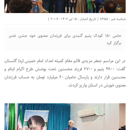
شناسه خبر : 8355 | تاریخ انتشار : 15 تیر 1402 - 20:07 |
حامی ۱۵۰ کودک یتیم گنبدی برای فرزندان معنوی خود جشن غدیر
برگزار کرد
در این مراسم جعفر مزیدی قائم مقام کمیته امداد امام خمینی (ره) گلستان
گفت: ۴۸٠٠ یتیم و ۶۷٠٠ فرزند محسنین تحت پوشش طرح اکرام ایتام و
محسنین قرار دارند و پارسال حامیان ۶٠ میلیارد تومان به حساب فرزندان
معنوی خویش در استان واریز کردند.