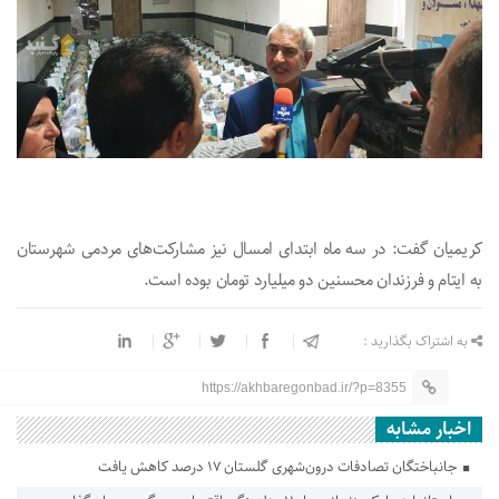
کریمیان گفت: در سه ماه ابتدای امسال نیز مشارکت‌های مردمی شهرستان
به ایتام و فرزندان محسنین دو میلیارد تومان بوده است.
به اشتراک بگذارید :
https://akhbaregonbad.ir/?p=8355
اخبار مشابه
جانباختگان تصادفات درون‌شهری گلستان ۱۷ درصد کاهش یافت