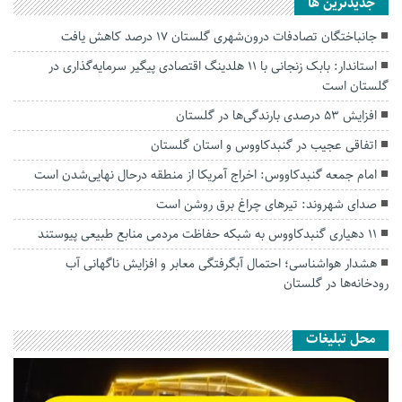
جديدترين ها
جانباختگان تصادفات درون‌شهری گلستان ۱۷ درصد کاهش یافت
استاندار: بابک زنجانی با ۱۱ هلدینگ اقتصادی پیگیر سرمایه‌گذاری در
گلستان است
افزایش ۵۳ درصدی بارندگی‌ها در گلستان
اتفاقی عجیب در‌ گنبدکاووس و استان گلستان
امام جمعه گنبدکاووس: اخراج آمریکا از منطقه درحال نهایی‌شدن است
صدای شهروند: تیرهای چراغ برق روشن است
۱۱ دهیاری گنبدکاووس به شبکه حفاظت مردمی منابع طبیعی پیوستند
هشدار هواشناسی؛ احتمال آبگرفتگی معابر و افزایش ناگهانی آب
رودخانه‌ها در گلستان
محل تبلیغات