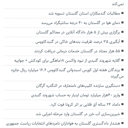
نمی‌کند
مطالبات گندمکاران استان گلستان تسویه شد
دمای هوا در گلستان به ۴۰ درجه سانتیگراد می‌رسد
برگزاری بیش از ۵ هزار دادگاه آنلاین در محاکم گلستان
آبگیری ۳۵ درصد ظرفیت بند‌های خاکی در گنبدکاووس
۵۵ هزار معتاد در گلستان خدمات درمانی دریافت کردند
گلایه شهروند گنبدی از نبود واکسن ۱۸ماهگی برای کودکش + جوابیه
برندگان هفته اول کورس اسبدوانی گنبدکاووس ۱۶.۶ میلیارد ریال جایزه
می‌گیرند
دستگیری سازنده کلیپ‌های نامتعارف در النگدره گرگان
واریز 40هزار میلیارد تومان اینبار به حساب شهروند گنبدی
داماد 24 ساله آق قلایی بر اثر کرونا فوت کرد.
شیرین‌سازی آب خزر در گلستان وارد مرحله اجرایی شد
هشدار دادگستری گلستان‌ به هواداران نامزدهای انتخابات ریاست جمهوری