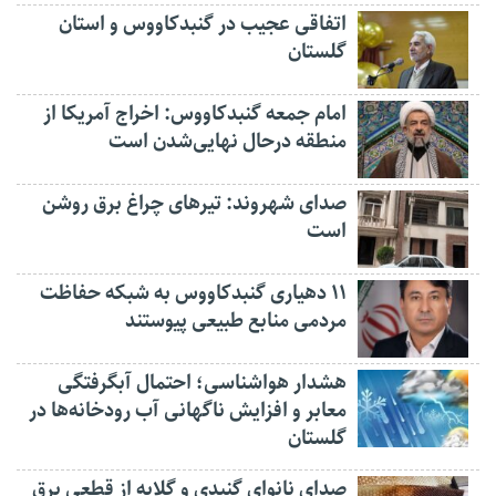
اتفاقی عجیب در‌ گنبدکاووس و استان
گلستان
امام جمعه گنبدکاووس: اخراج آمریکا از
منطقه درحال نهایی‌شدن است
صدای شهروند: تیرهای چراغ برق روشن
است
۱۱ دهیاری گنبدکاووس به شبکه حفاظت
مردمی منابع طبیعی پیوستند
هشدار هواشناسی؛ احتمال آبگرفتگی
معابر و افزایش ناگهانی آب رودخانه‌ها در
گلستان
صدای نانوای گنبدی و گلایه از قطعی برق