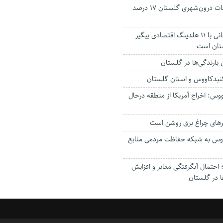
جانباختگان تصادفات درون‌شهری گلستان ۱۷ درصد
استاندار: بابک زنجانی با ۱۱ هلدینگ اقتصادی پیگیر
ستان است
گنبدکاووس و استان گلستان
وس: اخراج آمریکا از منطقه درحال
رهای چراغ برق روشن است
اووس به شبکه حفاظت مردمی منابع
حتمال آبگرفتگی معابر و افزایش
ا در گلستان