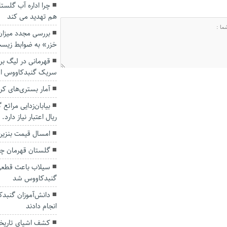
چرا اداره آب گلست
هم تهدید می کند
بررسی مجدد میزان آ
خزر» به ضوابط زیست
قهرمانی در لیگ برت
سریک گنبدکاووس 
آمار بستری‌های کر
ریال اعتبار نیاز دارد.
امسال قیمت بنزین 
گلستان قهرمان چ
سیلاب باعث قطعی 
گنبدکاووس شد
دانش‌آموزان گنبدکا
انجام دادند
کشف اشیای تاریخی