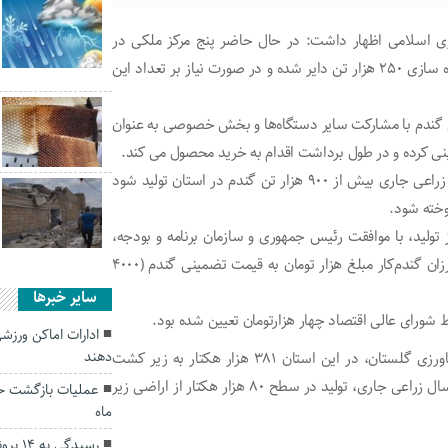
ی اسلامی اظهار داشت: در حال حاضر پنج مرکز ملکی در
گرگان، علی آباد، گالیکش، گنبدکاووس و کلاله با ظرفیت ذخیره سازی ۲۵۰ هزار تن دایر شده و در صورت نیاز بر تعداد این
سال بیش از ۹۰ مرکز خرید تضمینی گندم با مشارکت سایر دستگاه‌ها و بخش خصوصی به عنوان
وی اضافه کرد: جهادکشاورزی گلستان پیش بینی کرد در سال زراعی جاری بیش از ۹۰۰ هزار تن گندم در استان تولید شود
ولید، با موافقت رئیس جمهوری و سازمان برنامه و بودجه،
مقرر شد با عنایت به کمبود شدید بارندگی و حمایت از کشاورزان گندم‌کار مبلغ هزار تومان به قیمت تضمینی گندم (۴۰۰۰
سایر خبرها
ورای عالی اقتصاد چهار هزارتومان تعیین شده بود.
ادارات اماکن ورزشی 
دهند
مطابق گزارش معاونت بهبود تولیدات گیاهی سازمان جهادکشاورزی گلستان، در این استان ۳۸۱ هزار هکتار به زیر کشت
گندم رفت ولی به دلیل کاهش بارش ها و بروز خشکسالی در سال زراعی جاری، تولید در سطح ۸۰ هزار هکتار از اراضی زیر
ماه
رسیدگی به ۱۴ پرونده بارنامه صوری در استان گلستان