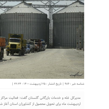
شناسه خبر : 986 | تاریخ انتشار : 25 اردیبهشت 1400 - 22:24 |
اردیبهشت ماه برای تحویل محصول از کشاورزان استان آغاز ش