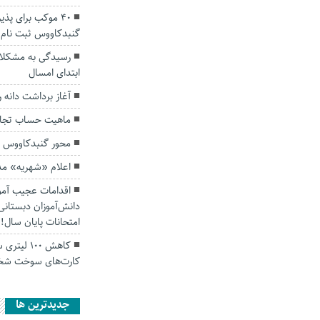
۴۰ موکب برای پذی
گنبدکاووس ثبت نام 
ابتدای امسال
آغاز برداشت دانه 
ماهیت حساب تجار
محور گنبدکاووس ب
اعلام «شهریه» مدا
اقدامات‌ عجیب آمو
امتحانات پایان سال!
کارت‌های سوخت ش
جديدترين ها