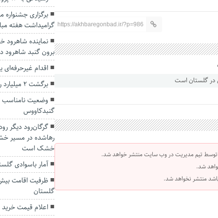
برگزاری جشنواره م
گرامیداشت هفته مبار
https://akhbaregonbad.ir/?p=986
نماینده شاهرود خبر
برون گنبد شاهرود دا
اقدام غیرحرفه‌ای ی
برگشت ۲ میلیارد ریال وجه به حساب مال باخته
وضعیت نامناسب مح
گنبدکاووس
گرگان‌رود دیگر ر
رهاشده در مسیر خش
خشک است
 توسط تیم مدیریت در وب سایت منتشر خواهد شد.
آمار باسوادی گلست
واهد شد.
 باشد منتشر نخواهد شد.
گلستان
اعلام قیمت خرید 