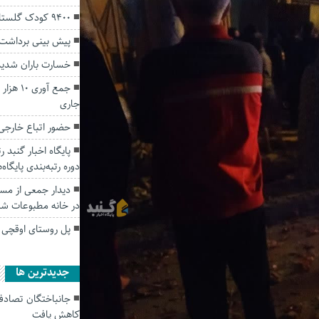
9400 کودک گلستانی دچار کمبود وزن هستند
پیش بینی برداشت ۲۰ هزار تن انار از باغ‌های گلست
خسارت باران شدید آ
جمع آور
جاری
حضور اتباع خارجی 
پایگاه اخبار گنبد 
دوره رتبه‌بندی پایگ
دیدار جمعی از مسئ
در خانه مطبوعات ش
پل روستای اوقچی 
جديدترين ها
کاهش یافت