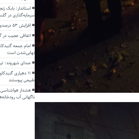
سرمایه‌گذاری در گل
افزایش ۵۳ درصدی بارندگی‌ها در گلستان
اتفاقی عجیب در‌ 
امام جمعه گنبدکاو
نهایی‌شدن است
صدای شهروند: تی
۱۱ دهیاری گنبدک
طبیعی پیوستند
هشدار هواشناسی؛ ا
ناگهانی آب رودخانه‌ه