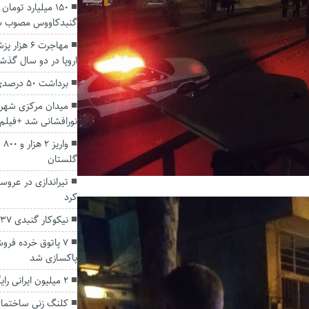
۱۵۰ میلیارد توما
گنبدکاووس مصوب 
مهاجرت ۶ ه
اروپا در دو سال گذش
برداشت ۵۰ درصدی توت فرنگی در گلستان
میدان مرکزی شهر
نورافشانی شد +فیلم
وا
گلستان
کرد
نیکوکار گنبدی ۳۷ زندانی بدهکار را آزاد کرد
۷ پاتوق خرده فر
پاکسازی شد
۲ میلیون ایرانی رایگان بیمه می‌شوند.
کلنگ زنی ساختمان