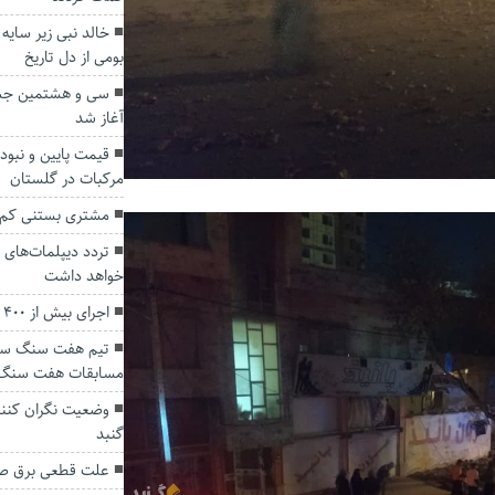
خالد نبی زیر سایه
بومی از دل تاریخ
سی و هشتمین جشن
آغاز شد
قیمت پایین و نبود
مرکبات‌ در گلستان
مشتری بستنی کم 
تردد دیپلمات‌های 
خواهد داشت
اجرای بیش از ۴۰۰ طرح پنل خورشیدی در گلستان
تیم هفت سنگ ستا
مسابقات هفت سنگ 
وضعیت نگران کنند
گنبد
علت قطعی برق صب