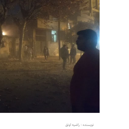
نویسنده : راضیه اونق