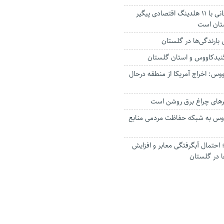
استاندار: بابک زنجانی با ۱۱ هلدینگ اقتصادی پیگیر
ستان است
گنبدکاووس و استان گلستان
وس: اخراج آمریکا از منطقه درحال
رهای چراغ برق روشن است
اووس به شبکه حفاظت مردمی منابع
حتمال آبگرفتگی معابر و افزایش
ا در گلستان