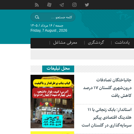
جمعه / ۱۶ مرداد / ۱۴۰۵
Friday, 7 August , 2026
یادداشت
گردشگری
معرفی مشاغل
محل تبلیغات
جانباختگان تصادفات
درون‌شهری گلستان ۱۷ درصد
کاهش یافت
استاندار: بابک زنجانی با ۱۱
هلدینگ اقتصادی پیگیر
سرمایه‌گذاری در گلستان است