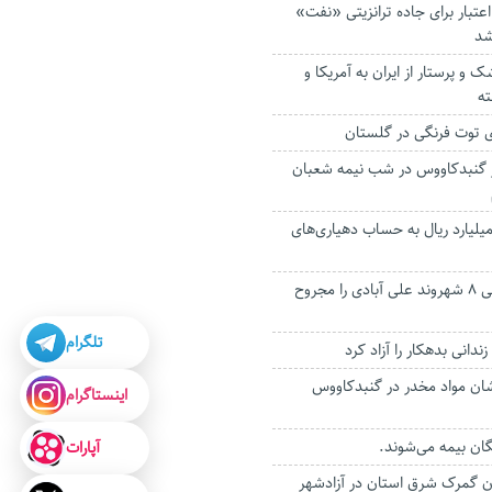
ن اعتبار برای جاده ترانزیتی «نفت»
شد
زار پزشک و پرستار از ایران به آمریکا و
ته
 گنبدکاووس در شب نیمه شعبان
ریز ۲ هزار و ۸۰۰ میلیارد ریال به حساب دهیاری‌های
تیراندازی در عروسی ۸ شهروند علی آبادی را مجروح
تلگرام
وشان مواد مخدر در گنبدکاووس
اینستاگرام
آپارات
 گمرک شرق استان در آزادشهر