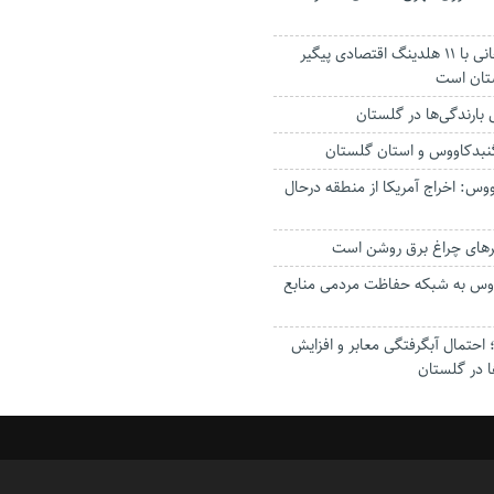
استاندار: بابک زنجانی با ۱۱ هلدینگ اقتصادی پیگیر
ستان است
گنبدکاووس و استان گلستان
وس: اخراج آمریکا از منطقه درحال
رهای چراغ برق روشن است
اووس به شبکه حفاظت مردمی منابع
حتمال آبگرفتگی معابر و افزایش
ا در گلستان