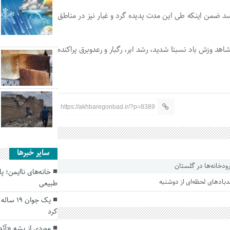
تا حدود ۴۵ درجه سانتیگراد برسد ضمن اینکه طی این مدت پدیده گرد و غبار نیز در مناطق
شاهد وزش باد نسبتا شدید، رشد ابر، رگبار و رعدوبرق پراکنده
https://akhbaregonbad.ir/?p=8389
سایر خبرها
ودخانه‌ها در گلستان
خانه‌های ناایمن؛ پ
باد‌های لحظه‌ای از دوشنبه
طبیعی
یک جوان
کرد
موردی از پشه «آ