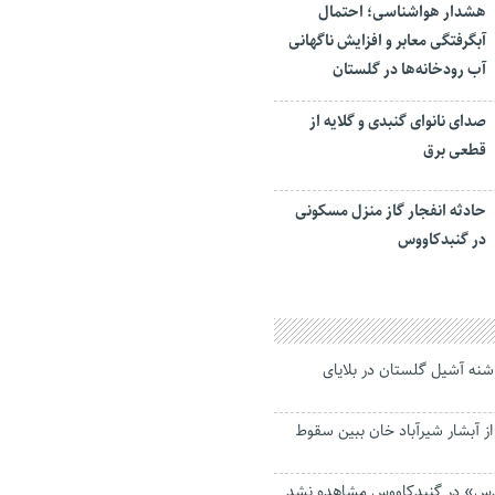
هشدار هواشناسی؛ احتمال
آبگرفتگی معابر و افزایش ناگهانی
آب رودخانه‌ها در گلستان
صدای نانوای گنبدی و گلایه از
قطعی برق
حادثه انفجار گاز منزل مسکونی
در گنبدکاووس
اشنه آشیل گلستان در بلایای
 ۱۹ ساله از آبشار شیرآباد خان ببین سقوط
ئدس» در گنبدکاووس مشاهده نشد