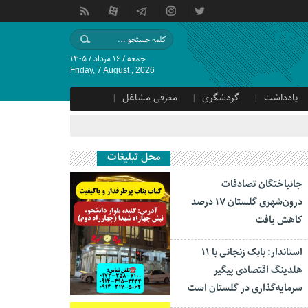
جمعه / ۱۶ مرداد / ۱۴۰۵
Friday, 7 August , 2026
یادداشت
گردشگری
معرفی مشاغل
محل تبلیغات
جانباختگان تصادفات
درون‌شهری گلستان ۱۷ درصد
کاهش یافت
استاندار: بابک زنجانی با ۱۱
هلدینگ اقتصادی پیگیر
سرمایه‌گذاری در گلستان است