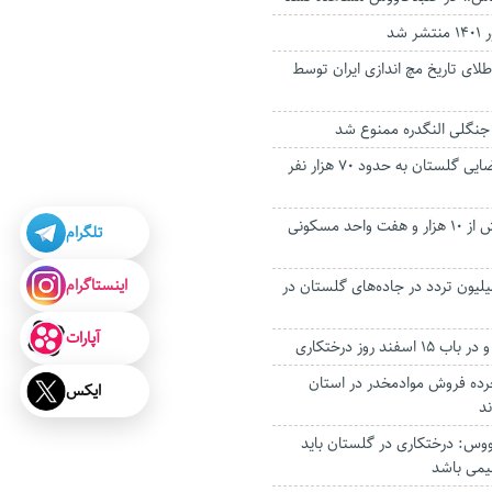
 شد
اى تاریخ مچ اندازی ایران توسط
جنگلی النگدره ممنوع شد
خدمات دستگاه قضایی گلستان به حدود ۷۰ هزار نفر
عملیات اجرایی بیش از ۱۰ هزار و هفت واحد مسکونی
تلگرام
اینستاگرام
 نزدیک به ۴ میلیون تردد در جاده‌های گلستان در
آپارات
فند روز درختکاری
و خرده فروش موادمخدر در استان
ایکس
د
وس: درختکاری‌ در گلستان باید
یمی باشد