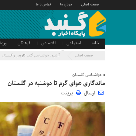
صفحه اصلی
درباره ما
تماس با ما
خانه
اجتماعی
اقتصادی
فرهنگی
ورزش
صدای شهروند
آگهی دولتی
صفحه اصلی
آرشیو :
هواشناسی گنبد کاووس و گلستان
هواشناسی گلستان
ماندگاری هوای گرم تا دوشنبه در گلستان
ارسال
پرینت