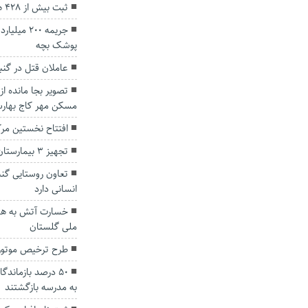
ثبت بیش از ۴۲۸ هزار اقامت نوروزی در گلستان
جریمه ۲۰۰
پوشک بچه
عاملان قتل در گن
تصویر بجا مانده ا
مسکن مهر کاج بهارس
افتتاح نخستین مرکز MRI دولتی گنبدکاووس 
تجهیز ۳ بیمارستان استان گلستان به دستگاه MRI
تعاون روستایی گن
انسانی دارد
خسارت آتش به هشت
ملی گلستان
طرح ترخیص موتور
۵۰ درصد بازماند
به مدرسه بازگشتند