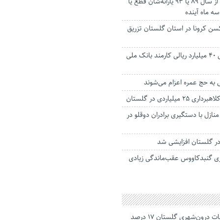
ثبت نام افرادی که از سال ۸۹ یا ۹۳ یارانه‌شان قطع یا
سه ماه آینده
 واکسن کرونا در استان گلستان تزریق
حکم متهم اختلاس ۴۰ میلیارد ریالی کارمند بانک ملی
میلیاردی در گلستان
منازل با دستگیری برادران دوقلو در
ا در گلستان افزایشی شد
ی گنبدکاووس عقب‌ماندگی زیادی
جانباختگان تصادفات درون‌شهری گلستان ۱۷ درصد