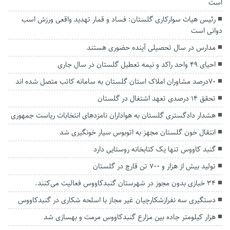
است
رئیس هیات سوارکاری گلستان: فساد و قمار تهدید واقعی ورزش اسب
دوانی است
مدارس در سال تحصیلی آینده حضوری هستند
احیای ۴۹ واحد راکد و نیمه تعطیل گلستان در سال جاری
۷٠درصد مشاوران املاک استان گلستان به سامانه کاتب متصل شده اند
تحقق ۱۴ درصدی تعهد اشتغال در گلستان
هشدار دادگستری گلستان‌ به هواداران نامزدهای انتخابات ریاست جمهوری
انتقال خون گلستان مجهز به اتوبوس سیار خونگیری شد
گنبد کاووس تنها یک کتابخانه روستایی دارد
تولید بیش از هزار و ۷۰۰ تن قارچ در گلستان
۳۴ خبازی بدون مجوز در شهرستان گنبدکاووس فعالیت می‌کنند.
دستگیری سه نفرازشکارچیان غیر مجاز با اسلحه شکاری در گنبدکاووس
هزار کیلومتر جاده‌ بین مزارع گنبدکاووس مرمت و بهسازی شد