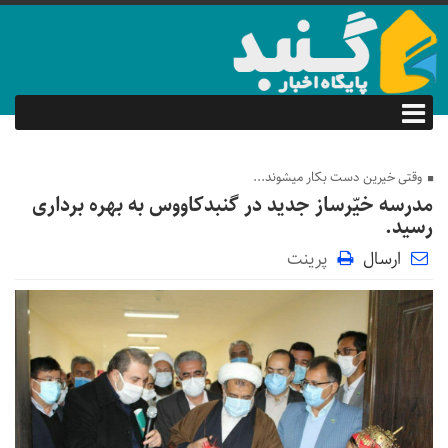
وقتی خیرین دست بکار میشوند...
مدرسه خیّرساز جدید در گنبدکاووس به بهره برداری
رسید.
ارسال
پرینت