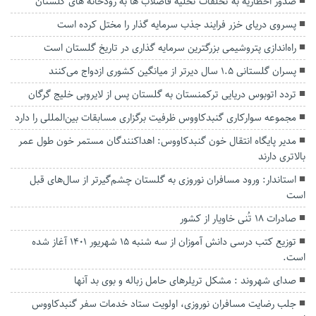
صدور اخطاریه به تخلفات تخلیه فاضلاب ها به رودخانه های گلستان
پسروی دریای خزر فرایند جذب سرمایه گذار را مختل کرده است
راه‌اندازی پتروشیمی بزرگترین سرمایه گذاری در تاریخ گلستان است
پسران گلستانی ۱.۵ سال دیرتر از میانگین کشوری ازدواج می‌کنند
تردد اتوبوس دریایی ترکمنستان به گلستان پس از لایروبی خلیج گرگان
مجموعه سوارکاری گنبدکاووس ظرفیت برگزاری مسابقات بین‌المللی را دارد
مدیر پایگاه انتقال خون گنبدکاووس: اهداکنندگان مستمر خون طول عمر
بالاتری دارند
استاندار: ورود مسافران نوروزی به گلستان چشم‌گیرتر از سال‌های قبل
است
صادرات ۱۸ تُنی خاویار از کشور
توزیع کتب درسی دانش آموزان از سه شنبه ۱۵ شهریور ۱۴۰۱ آغاز شده
است.
صدای شهروند : مشکل تریلرهای حامل زباله و بوی بد آنها
جلب رضایت‌ مسافران نوروزی، اولویت ستاد خدمات سفر گنبدکاووس