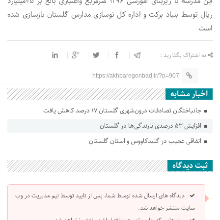
این مدرسه با زیربنای آموزشی ۱۲۹۶ مترمربع واعتباری بالغ بر ۴۵میلیارد
ریال توسط بنیاد برکت و اداره کل نوسازی مدارس گلستان بازسازی شده
است
به اشتراک بگذارید :
https://akhbaregonbad.ir/?p=907
اخبار مشابه
جانباختگان تصادفات درون‌شهری گلستان ۱۷ درصد کاهش یافت
افزایش ۵۳ درصدی بارندگی‌ها در گلستان
اتفاقی عجیب در‌ گنبدکاووس و استان گلستان
ثبت دیدگاه
دیدگاه های ارسال شده توسط شما، پس از تایید توسط تیم مدیریت در وب
سایت منتشر خواهد شد.