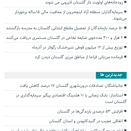
رودخانه‌های اولویت دار گلستان لایروبی می شوند
سرمایه‌گذاران منطقه آزاد اینچه‌برون از معافیت مالی 15ساله برخوردار
می‌شوند.
۵۰ درصد بازماندگان از تحصیل مقطع ابتدایی گلستان به مدرسه بازگشتند
2 هزار و ۳۰۰ مددجوی ضایعه نخاعی در گلستان مستمری دریافت می‌کنند
توزیع بیش از ۱۲ میلیون قوطی شیرخشک رگولار در آذرماه
فرمانده مرزبانی فراجا از مناطق مرزی گلستان دیدن کرد
جديدترين ها
جانباختگان تصادفات درون‌شهری گلستان ۱۷ درصد کاهش یافت
استاندار: بابک زنجانی با ۱۱ هلدینگ اقتصادی پیگیر سرمایه‌گذاری در
گلستان است
افزایش ۵۳ درصدی بارندگی‌ها در گلستان
اتفاقی عجیب در‌ گنبدکاووس و استان گلستان
امام جمعه گنبدکاووس: اخراج آمریکا از منطقه درحال نهایی‌شدن است