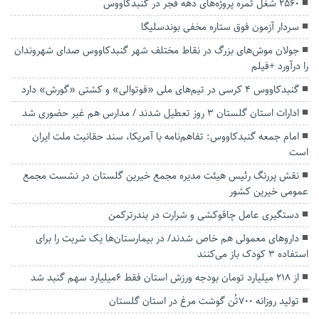
۲۵۶۰ شغل ثمره پروژه‌های دهه فجر در گنبدکاووس
سردار آزمون فوق ستاره مخفی بوندسلیگا
جولان موش‌های بزرگ در نقاط مختلف شهر گنبدکاووس صدای شهروندان
را درآورد +فیلم
گنبدکاووس ۴ کرسی در تیم‌های ملی «فوتوالی» و کشتی «گورش» دارد
ادارات استان گلستان 3 روز تعطیل شدند / مدارس هم غیر حضوری شد
امام جمعه گنبدکاووس: تفاهم‌نامه با آمریکا، سند حقانیت ملت ایران
است
نقش پررنگ رئیس هیئت مدیره مجمع خیرین گلستان در نشست مجمع
عمومی خیرین کشور
دستگیری عامل چاقوکشی و شرارت در بندرترکمن
داروهای معمولی هم خاص شدند/ در بیمارستان‌ها یک شربت را برای
استفاده 3 کودک باز می‌کنند
از 218 میلیارد تومان بودجه ورزش استان فقط 6میلیارد سهم گنبد شد
تولید روزانه ۷۰۰تُن گوشت مرغ در استان گلستان