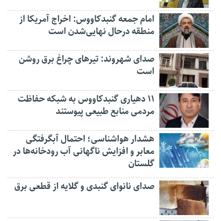
امام جمعه گنبدکاووس: اخراج آمریکا از
منطقه درحال نهایی‌شدن است
صدای شهروند: تیرهای چراغ برق روشن
است
۱۱ دهیاری گنبدکاووس به شبکه حفاظت
مردمی منابع طبیعی پیوستند
هشدار هواشناسی؛ احتمال آبگرفتگی
معابر و افزایش ناگهانی آب رودخانه‌ها در
گلستان
صدای نانوای گنبدی و گلایه از قطعی برق