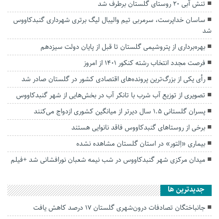
تنش آبی ۲۰ روستای گلستان برطرف شد
ساسان خداپرست، سرمربی تیم والیبال لیگ برتری شهرداری گنبدکاووس
شد
بهره‌برداری از پتروشیمی گلستان تا قبل از پایان دولت سیزدهم
فرصت مجدد انتخاب رشته کنکور ۱۴۰۱ از امروز
رأی یکی از بزرگ‌ترین پرونده‌های اقتصادی کشور در گلستان صادر شد
تصویری از توزیع آب شرب با تانکر آب در بخش‌هایی از شهر گنبدکاووس
پسران گلستانی ۱.۵ سال دیرتر از میانگین کشوری ازدواج می‌کنند
برخی از روستاهای گنبدکاووس فاقد نانوایی هستند
بیماری «اِلتور» در استان گلستان مشاهده نشده
میدان مرکزی شهر گنبدکاووس در شب نیمه شعبان نورافشانی شد +فیلم
جديدترين ها
جانباختگان تصادفات درون‌شهری گلستان ۱۷ درصد کاهش یافت