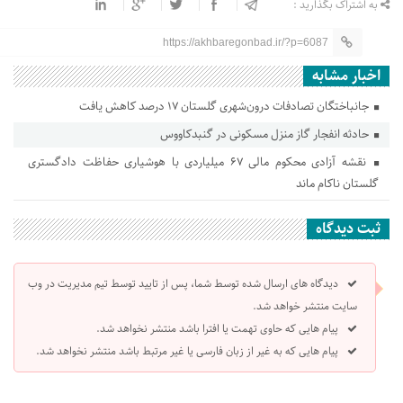
به اشتراک بگذارید :
https://akhbaregonbad.ir/?p=6087
اخبار مشابه
جانباختگان تصادفات درون‌شهری گلستان ۱۷ درصد کاهش یافت
حادثه انفجار گاز منزل مسکونی در گنبدکاووس
نقشه آزادی محکوم مالی ۶۷ میلیاردی با هوشیاری حفاظت دادگستری
گلستان ناکام ماند
ثبت دیدگاه
دیدگاه های ارسال شده توسط شما، پس از تایید توسط تیم مدیریت در وب
سایت منتشر خواهد شد.
پیام هایی که حاوی تهمت یا افترا باشد منتشر نخواهد شد.
پیام هایی که به غیر از زبان فارسی یا غیر مرتبط باشد منتشر نخواهد شد.