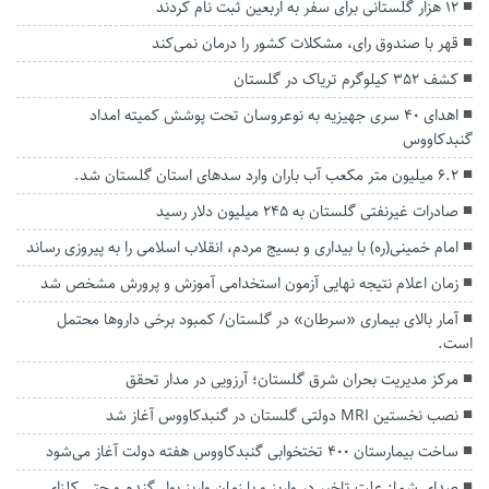
۱۲ هزار گلستانی برای سفر به اربعین ثبت نام کردند
قهر با صندوق رای، مشکلات کشور را درمان نمی‌کند
کشف ۳۵۲ کیلوگرم تریاک در گلستان
اهدای ۴٠ سری جهیزیه به نوعروسان تحت پوشش کمیته امداد
گنبدکاووس
۶.۲ میلیون متر مکعب آب باران وارد سدهای استان گلستان شد.
صادرات غیرنفتی گلستان به ۲۴۵ میلیون دلار رسید
امام خمینی(ره) با بیداری و بسیج مردم، انقلاب اسلامی را به پیروزی رساند
زمان اعلام نتیجه نهایی آزمون استخدامی آموزش و پرورش مشخص شد
آمار بالای بیماری «سرطان» در گلستان/ کمبود برخی داروها محتمل
است‌.
مرکز مدیریت بحران شرق گلستان؛ آرزویی در مدار تحقق
نصب نخستین MRI دولتی گلستان در گنبدکاووس آغاز شد
ساخت بیمارستان ۴۰۰ تختخوابی گنبدکاووس هفته دولت آغاز می‌شود
صدای شما: علت تاخیر در واریز و یا زمان واریز پول گندم و حتی کلزای