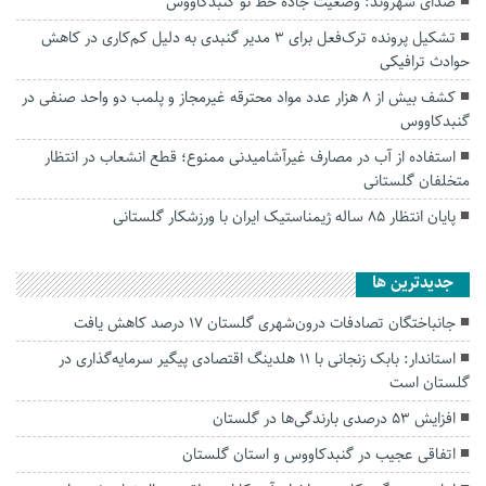
صدای شهروند: وضعیت جاده خط نو گنبدکاووس
تشکیل پرونده ترک‌فعل برای ۳ مدیر گنبدی به دلیل کم‌کاری در کاهش
حوادث ترافیکی
کشف بیش از ۸ هزار عدد مواد محترقه غیرمجاز و پلمب دو واحد صنفی در
گنبدکاووس
استفاده از آب در مصارف غیرآشامیدنی ممنوع؛ قطع انشعاب در انتظار
متخلفان گلستانی
پایان انتظار ۸۵ ساله ژیمناستیک ایران با ورزشکار گلستانی
جديدترين ها
جانباختگان تصادفات درون‌شهری گلستان ۱۷ درصد کاهش یافت
استاندار: بابک زنجانی با ۱۱ هلدینگ اقتصادی پیگیر سرمایه‌گذاری در
گلستان است
افزایش ۵۳ درصدی بارندگی‌ها در گلستان
اتفاقی عجیب در‌ گنبدکاووس و استان گلستان