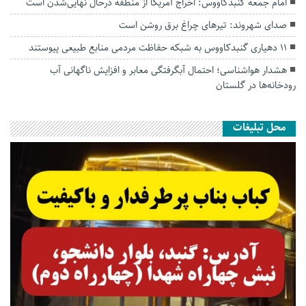
امام جمعه گنبدکاووس: اخراج آمریکا از منطقه درحال نهایی‌شدن است
صدای شهروند: تیرهای چراغ برق روشن است
۱۱ دهیاری گنبدکاووس به شبکه حفاظت مردمی منابع طبیعی پیوستند
هشدار هواشناسی؛ احتمال آبگرفتگی معابر و افزایش ناگهانی آب
رودخانه‌ها در گلستان
محل تبلیغات