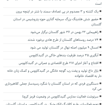
است
یک کشته و ۳ مصدوم در پی تصادف سمند با شتر در اینچه برون
حضور شش هلدینگ بزرگ سرمایه گذاری حوزه پتروشیمی در استان
گلستان
راهپیمایی ۲۲ بهمن در ۳۶ شهر گلستان برگزار می‌شود
۷۴ درصد روستاهای گلستان از طرح هادی برخورد شدند
امسال ۹ میلیون اصله نهال در گلستان تولید می شود
آبگیری ۳۵ درصد ظرفیت بند‌های خاکی در گنبدکاووس
افتتاح و آغاز اجرای ۲۱۷ طرح اقتصادی و عمرانی در گنبدکاووس
بازار داغ تولید و پخت رب گوجه خانگی در گنبدکاووس و کمک زنان خانه
دار به اقتصاد خانواده
دستگیری فردی که در استان گلستان با شگرد رسیدساز جعلی کلاهبرداری
می کرد
سرنوشت فعالیت مدارس گنبدکاووس در وضعیت قرمز کرونا
نحوه فعالسازی طرح کالابرگ الکترونیکی در گنبدکاووس و استان گلستان