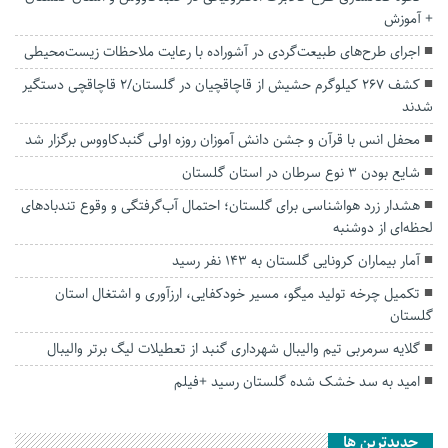
+ آموزش
اجرای طرح‌های طبیعت‌گردی در آشوراده با رعایت ملاحظات زیست‌محیطی
کشف ۲۶۷ کیلوگرم حشیش از قاچاقچیان در گلستان/۲ قاچاقچی دستگیر
شدند
محفل انس با قرآن و جشن دانش آموزان روزه اولی گنبدکاووس برگزار شد
شایع بودن ۳ نوع سرطان در استان گلستان
هشدار زرد هواشناسی برای گلستان؛ احتمال آب‌گرفتگی و وقوع تندباد‌های
لحظه‌ای از دوشنبه
آمار بیماران کرونایی گلستان به ۱۴۳ نفر رسید
تکمیل چرخه تولید میگو، مسیر خودکفایی، ارزآوری و اشتغال استان
گلستان
گلایه سرمربی تیم والیبال شهرداری گنبد از تعطیلات لیگ برتر والیبال
امید به سد خشک شده گلستان رسید +فیلم
جديدترين ها