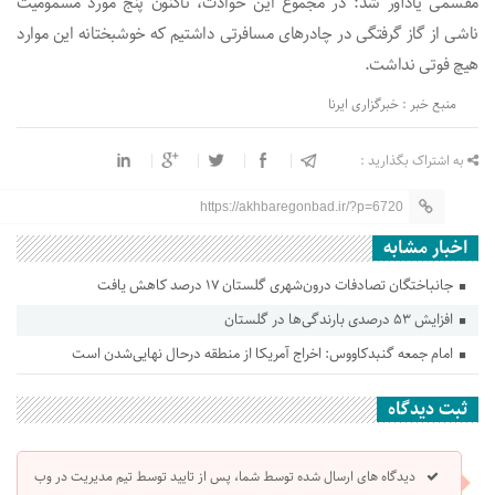
مقسمی یادآور شد: در مجموع این حوادث، تاکنون پنج مورد مسمومیت
ناشی از گاز گرفتگی در چادرهای مسافرتی داشتیم که خوشبختانه این موارد
هیچ فوتی نداشت.
منبع خبر : خبرگزاری ایرنا
به اشتراک بگذارید :
https://akhbaregonbad.ir/?p=6720
اخبار مشابه
جانباختگان تصادفات درون‌شهری گلستان ۱۷ درصد کاهش یافت
افزایش ۵۳ درصدی بارندگی‌ها در گلستان
امام جمعه گنبدکاووس: اخراج آمریکا از منطقه درحال نهایی‌شدن است
ثبت دیدگاه
دیدگاه های ارسال شده توسط شما، پس از تایید توسط تیم مدیریت در وب