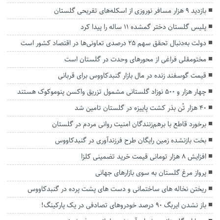
بازدید ۹ هزار مسافر نوروزی از اسکله‌های تفریحی گلستان
پلیس گلستان دختر گمشده ۱۱ ساله را پیدا کرد
دولت به‌دنبال تحقق سهم ۲۵ درصدی تعاونی‌ها در اقتصاد کشور است
مختومقلی فراغی از محور‌های وحدت در گلستان است
قیمت گوسفند زنده در مال بازار گنبدکاووس برای قربانی
چهار هزار و ۵۰۰ نوزاد گلستانی مشمول تزریق واکسن پنوموکوک هستند
۴۰ هزار تُن بذر کشت پاییزه در گلستان تامین شد
برخورد قاطع با برهم‌زنندگان امنیت روانی مردم در گلستان
بخت بازنشده زمین رایگان طرح فرزندآوری در گنبدکاووس
افزایش ۸ هزار تومانی قیمت خرید تضمینی کلزا
پرواز مرغ گلستان به سوی بازارهای جهانی
ریختن نخاله های ساختمانی و دست های پشت پرده در گنبدکاووس
باز نشدن ایربگ ۹۰ درصد خودروهای تصادفی در یک پارکینگ!