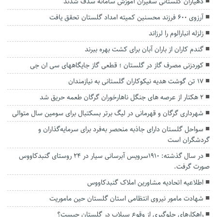
دهیاران گلستانی سفیران آموزش سامانه سدف شدند
آرزوی ۶۰۰ فرزند محسنین کمیته امداد گلستان تحقق یافت
زلزله انبارالوم را لرزاند
گندم کاران از باران آبان برای کشت بهره ببرند
کوردزنی مصرف گاز در گلستان ؛ قطعی گاز جایگاههای سی ان جی
۱۷ تن گوشت هدیه نیکوکاران گلستانی به نیازمندان
۲ هکتار از عرصه های جنگل ناهارخوران گرگان طعمه حریق شد
شهرداری گرگان و قهرمانی در لیگ برتر بسکتبال برای سومین سال متوالی
سواحل گلستان دارای جاذبه منحصر به‌فرد برای سرمایه‌گذاران و
گردشگران است
در سال گذشته: 1910سرویس آبرسانی سیار در 24 روستای گنبدکاووس
صورت گرفت.
اطلاعیه اتحادیه مشاورین املاک گنبدکاووس
شهادت مامور نیروی انتظامی استان گلستان حین ماموریت
راهکارهای جلوگیری از وقوع سیلاب در گلستان چیست؟