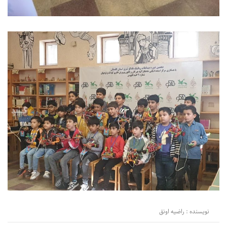
نویسنده : راضیه اونق