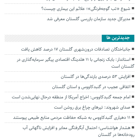
شیوع «تب گوجه‌فرنگی»؛ علائم این بیماری چیست؟
مدیرکل جدید سازمان بازرسی گلستان معرفی شد
جديدترين ها
جانباختگان تصادفات درون‌شهری گلستان ۱۷ درصد کاهش یافت
استاندار: بابک زنجانی با ۱۱ هلدینگ اقتصادی پیگیر سرمایه‌گذاری در
گلستان است
افزایش ۵۳ درصدی بارندگی‌ها در گلستان
اتفاقی عجیب در‌ گنبدکاووس و استان گلستان
امام جمعه گنبدکاووس: اخراج آمریکا از منطقه درحال نهایی‌شدن است
صدای شهروند: تیرهای چراغ برق روشن است
۱۱ دهیاری گنبدکاووس به شبکه حفاظت مردمی منابع طبیعی پیوستند
هشدار هواشناسی؛ احتمال آبگرفتگی معابر و افزایش ناگهانی آب
رودخانه‌ها در گلستان