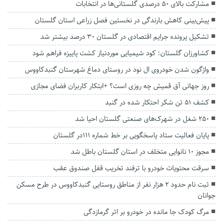
مشارکت بالای ۵۰ درصدی گلستانی‌ها در انتخابات
پیش‌بینی کاهش بارندگی در نخستین فصل زراعی استان گلستان
تشکیل پرونده‌ جرایم اقتصادی در گلستان ۳۰ درصد بیشتر شد
کشاورزان گلستان: کود شیمیایی موردنیاز کشت پاییزه فراهم شود
واژگون شدن خودروی ال نود در روستای دماغ شهرستان گنبدکاووس
روز جهانی آق قمیش چه روزی است؟ +ابتکار کاربران فضای مجازی
کشف ۵۱ تن شکر احتکار شده در گنبد
۲۵۰ شغل در شهرک‌های صنعتی گلستان احیا شد
پایان فعالیت ستاد پاسخگویی بر خط شماره ۱۱۱در گلستان
مجوز ۱۰ نانوایی متخلف در استان گلستان باطل شد
سرقت محتویات خودرو با ترفند تخریب قفل صندوق عقب
ثبت نام حدود ۲ هزار نفر از مناطق روستایی گنبدکاووس در طرح مسکن
جوانان
مرگ کودک جا مانده در خودرو بر اثر گرمازدگی