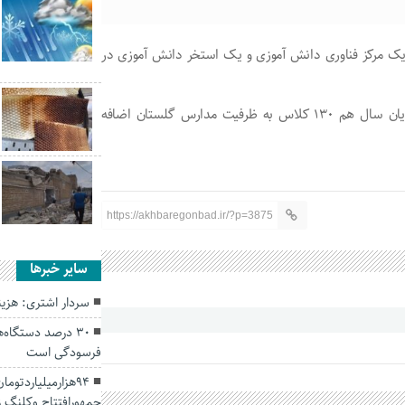
مدارس گلستان: ۱۷ پروژه شامل ۱۵ مدرسه، یک مرکز فناوری دانش آموزی و یک استخر دانش آموزی در
برای تجهیز این مدارس ۸۵ میلیارد تومان هزینه شده و تا پایان سال هم ۱۳۰ کلاس به ظرفیت مدارس گلستان اضافه
https://akhbaregonbad.ir/?p=3875
سایر خبرها
سردار اشتری: هزین
۳۰ درصد دستگاه
فرسودگی است
۹۴هزارمیلیاردتو
جمهورافتتاح وکلنگ 