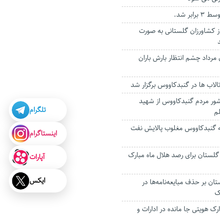
رابر شد.
م از کشاورزان گلستانی به صورت
ن مرداد چشم انتظار بارش باران
الاب ها در گنبدکاووس برگزار شد
شور مردم گنبدکاووس از شهید
تلگرام
لم
ه گنبدکاووس مغلوب پالایش نفت
اینستاگرام
روه در گلستان برای رصد هلال ماه مبارک
آپارات
ایکس
تان بر حذف مبایعه‌نامه‌ها در
ک
رک هویتی جا مانده در ادارات و