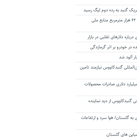
سریک گنبد به رده دوم لیگ رسید
رفع تصرف بیش از ۶۲ هزار مترمربع منابع ملی
رباره دلارهای تقلبی در بازار
 در خودرو بر اثر گرمازدگی
ر آلود شد
ن‌المللی گنبدکاووس نیازمند تامین
زآوری بیش از ۳ میلیارد دلاری صادرات محصولات
تی گنبدکاووس از دید نماینده
 به گلستان/ هوا سرد و ارتفاعات
مباین های گلستان