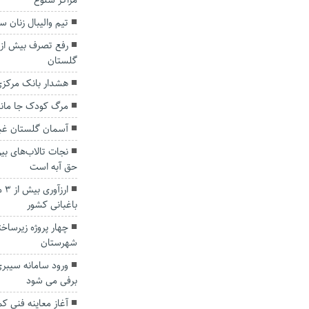
مراکز شلوغ
تیم والیبال زنان 
گلستان
هشدار بانک مرکزی د
مرگ کودک جا مانده
آسمان گلستان غبا
نجات تالاب‌های بی
حق آبه است
ار
باغبانی کشور
چهار پروژه زیرساخ
شهرستان
ورود سامانه سیبری
برفی می شود
آغاز معاینه فنی ک