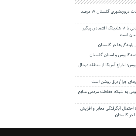
جانباختگان تصادفات درون‌شهری گلستان ۱۷ درصد
استاندار: بابک زنجانی با ۱۱ هلدینگ اقتصادی پیگیر
ستان است
گنبدکاووس و استان گلستان
وس: اخراج آمریکا از منطقه درحال
رهای چراغ برق روشن است
اووس به شبکه حفاظت مردمی منابع
حتمال آبگرفتگی معابر و افزایش
ا در گلستان