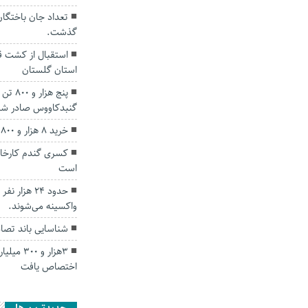
گذشت.
استقبال از کشت قر
استان گلستان
پنج هز
گنبدکاووس صادر ش
خرید ۸ هزار و ۸۰۰ تن دانه روغنی سویا در گلستان
است
واکسینه می‌شوند.
شناسایی باند تصا
۳هزار و 
اختصاص یافت