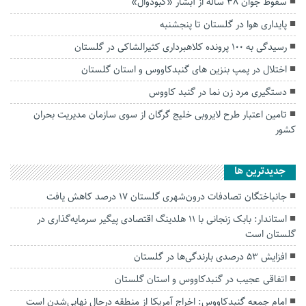
سقوط جوان ۳۸ ساله از آبشار «کبودوال»
پایداری هوا در گلستان تا پنجشنبه
رسیدگی به ۱۰۰ پرونده کلاهبرداری کثیرالشاکی در گلستان
اختلال در پمپ ‎‌بنزین‌ های گنبدکاووس و استان گلستان
دستگیری مرد زن نما در گنبد کاووس
تامین اعتبار طرح لایروبی خلیج گرگان از سوی سازمان مدیریت بحران
کشور
جديدترين ها
جانباختگان تصادفات درون‌شهری گلستان ۱۷ درصد کاهش یافت
استاندار: بابک زنجانی با ۱۱ هلدینگ اقتصادی پیگیر سرمایه‌گذاری در
گلستان است
افزایش ۵۳ درصدی بارندگی‌ها در گلستان
اتفاقی عجیب در‌ گنبدکاووس و استان گلستان
امام جمعه گنبدکاووس: اخراج آمریکا از منطقه درحال نهایی‌شدن است