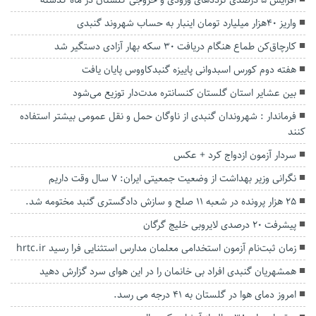
افزایش ۵ درصدی تردد‌های ورودی و خروجی گلستان در ماه گذشته
واریز 40هزار میلیارد تومان اینبار به حساب شهروند گنبدی
کارچاق‌کن طماع هنگام دریافت ۳۰ سکه بهار آزادی دستگیر شد
هفته دوم کورس اسبدوانی پاییزه گنبدکاووس پایان یافت
بین عشایر استان گلستان کنسانتره مدت‌دار توزیع می‌شود
فرماندار : شهروندان گنبدی از ناوگان حمل و نقل عمومی بیشتر استفاده
کنند
سردار آزمون ازدواج کرد + عکس
نگرانی وزیر بهداشت از وضعیت جمعیتی ایران: ۷ سال وقت داریم
۲۵ هزار پرونده در شعبه ۱۱ صلح و سازش دادگستری گنبد مختومه شد.
پیشرفت ۲۰ درصدی لایروبی خلیج گرگان
زمان ثبت‌نام آزمون استخدامی معلمان مدارس استثنایی فرا رسید hrtc.ir
همشهریان گنبدی افراد بی خانمان را در این هوای سرد گزارش دهید
امروز دمای هوا در گلستان به 41 درجه می رسد.