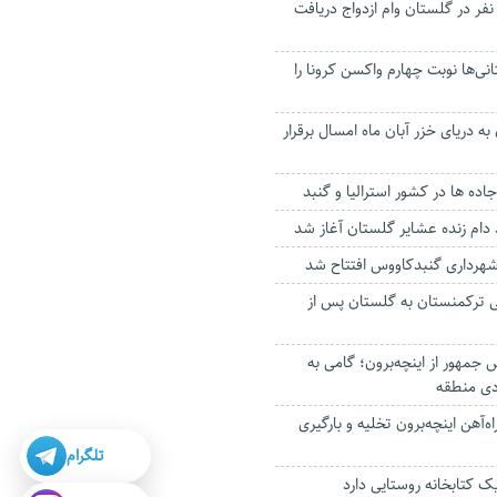
مسال هزار و ۵۲۳ نفر در گلستان وام ازدواج دریافت
لستانی‌ها نوبت چهارم واکسن کرونا را
ه دریای خزر آبان ماه امسال برقرار
ه ها در کشور استرالیا و گنبد
دام زنده عشایر گلستان آغاز شد
شهرداری گنبدکاووس افتتاح شد
ی ترکمنستان به گلستان پس از
س جمهور از اینچه‌برون؛ گامی به
ی منطقه
گن در راه‌آهن اینچه‌برون تخلیه و بارگیری
تلگرام
ک کتابخانه روستایی دارد