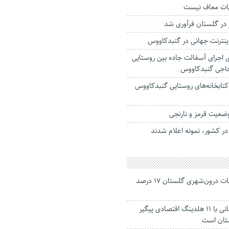
یات معاف نیست
نترنت جهانی در گنبدکاووس
 اجرای آسفالت جاده بین روستایی
حاجی گنبدکاووس
کتابخانه‌های روستایی گنبدکاووس
جانباختگان تصادفات درون‌شهری گلستان ۱۷ درصد
استاندار: بابک زنجانی با ۱۱ هلدینگ اقتصادی پیگیر
ستان است