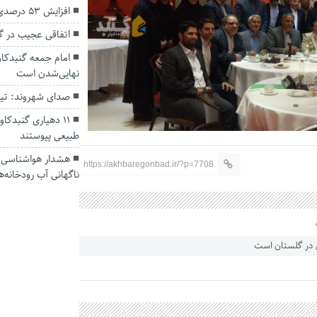
افزایش ۵۳ درصدی بارندگی‌ها در گلستان
اتفاقی عجیب در‌ 
امام جمعه گنبدکاو
نهایی‌شدن است
صدای شهروند: تی
۱۱ دهیاری گنبدک
طبیعی پیوستند
هشدار هواشناسی؛ ا
https://akhbaregonbad.ir/?p=7708
ناگهانی آب رودخانه‌ه