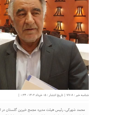
شناسه خبر : 7708 | تاریخ انتشار : 05 خرداد 1402 - 0:24 |
محمد شهرکی، رئیس هیئت مدیره مجمع خیرین گلستان در 