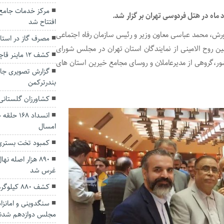
مرکز خدمات جامع
ه در هتل فردوسی تهران بر گزار شد.
افتتاح شد
ش، محمد عباسی معاون وزیر و رئیس سازمان رفاه اجتماعی
مصرف گاز در است
 روح الامینی از نمایندگان استان تهران در مجلس شورای
کشف ۱۲ ماینر قاچاق از یک دامداری در گرگان
ر،گروهی از مدیرعاملان و روسای مجامع خیرین استان های
گزارش تصویری جالب
بندرترکمن
کشاورزان گلستانی
انسداد ۸
امسال
کمبود تخت بستری
۸۹۰ هزار اصله 
غرس شد
کشف ۸۸۰ کیلوگرم قارچ ترافل در استان گلستان
سنگدوینی و امانزاد
مجلس دوازدهم شدن