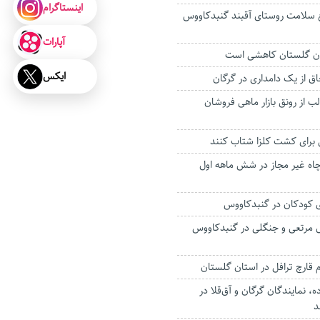
اینستاگرام
 سلامت روستای آقبند گنبدکاووس
آپارات
ان گلستان کاهشی است
ایکس
 از رونق بازار ماهی فروشان
 برای کشت کلزا شتاب کنند
۱۶ حلقه چاه غیر مجاز در شش ماهه اول
 کودکان در گنبدکاووس
نهال مرتعی و جنگلی در گنبدکاووس
ه، نمایندگان گرگان و آق‌قلا در
د