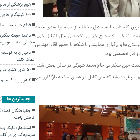
هیچ پزشکی از مال
۱۰۰ کیلوگرم خاویار در گلستان فرآوری شد
قطع دسترسی به ای
رین گلستان بنا به دلایل مختلف از جمله توانمندی محمد
بازدید جهت پیگیری
شهرکی رئیس مجمع که خودشان خیر نمونه ی کشوری هستند، تشکیل ۵ مجمع خیرین تخصصی مثل انتقال خون،
ملاعلی تپه – عوض‌
جمع خیرین در سطح شهـرستان ها و برگـزاری همایشی با شکوه با حضور اقای مهندس
دهیاران به توسعه 
ن و نذر تخصصی بود.
کمک کنند
ن نشست حین سخنرانی حاج محمد شهرکی در سالن پخش شد.
۵۰ شهر کشور در وضعیت قرمز و نارنجی
تهیه و قرائت شد که متن کامل در همین صفحه بارگذاری می
۲ هزار و ۹۰۰ معلم در کشور، نمونه اعلام شدند
جديدترين ها
کاهش یافت
سرمایه‌گذاری در گل