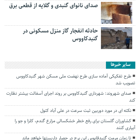
صدای نانوای گنبدی و گلایه از قطعی برق
حادثه انفجار گاز منزل مسکونی در
گنبدکاووس
سایر خبرها
طرح تفکیکی آماده سازی طرح نهضت ملی مسکن شهر گنبدکاووس
تصویب شد
صدای شهروند: شهرداری گنبدکاووس بر روند اجرای آسفالت بیشتر نظارت
کند
نکته ای در مورد دوربین ثبت سرعت در علی آباد کتول
کشاورزان گلستان برای رفع خطر خشکسالی مزارع گندم، کلزا و جو را
آبیاری کنند
تا زمان مرمت گنبدقابوس این برج در حصار داربستها خواهد ماند