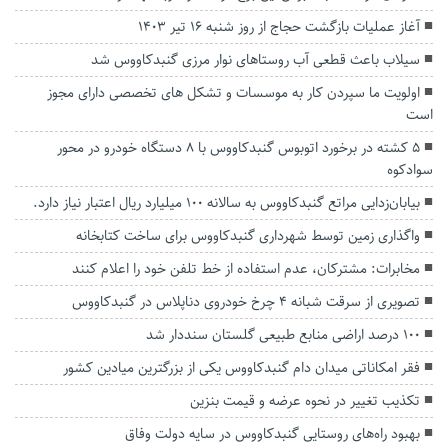
آغاز عملیات بازگشت حجاج از روز شنبه ۱۶ تیر ۱۴۰۳
سیلاب باعث قطعی آب روستاهای نوار مرزی گنبدکاووس شد
اولویت ما سپردن کار به موسسات و تشکل های تخصصی دارای مجوز
است
۵ کشته در برخورد اتوبوس گنبدکاووس با ۸ دستگاه خودرو در محور
سوادکوه
بیابان‌زدایی مراتع گنبدکاووس به سالانه ۱۰۰ میلیارد ریال اعتبار نیاز دارد.
واگذاری زمین توسط شهرداری گنبدکاووس برای ساخت کتابخانه‌
مخابرات: مشترکان، عدم استفاده از خط تلفن خود را اعلام کنند
تصویری از سرقت شبانه ۴ چرخ خودروی دناپلاس در گنبدکاووس
۱۰۰ درصد اراضی منابع طبیعی گلستان سنددار شد
فقر امکاناتی میدان دام گنبدکاووس یکی از بزرگترین میادین کشور
تکذیب تغییر در نحوه عرضه و قیمت بنزین
بهبود راه‌های روستایی گنبدکاووس در سایه دولت وفاق